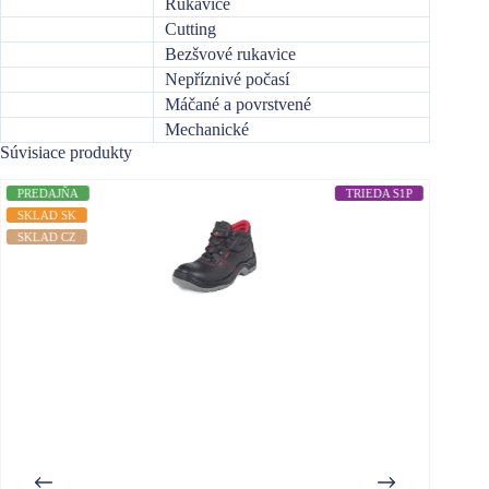
Rukavice
Cutting
Bezšvové rukavice
Nepříznivé počasí
Máčané a povrstvené
Mechanické
Súvisiace produkty
PREDAJŇA
TRIEDA S1P
PREDA
SKLAD SK
SKLAD CZ
SKLAD