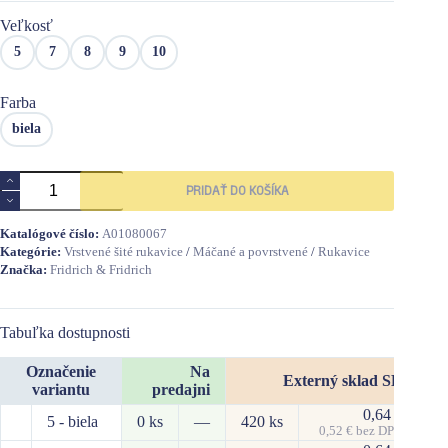
Veľkosť
5
7
8
9
10
Farba
biela
množstvo
PRIDAŤ DO KOŠÍKA
FF
LARK
LIGHT
Katalógové číslo:
A01080067
rukavice
Kategórie:
Vrstvené šité rukavice
/
Máčané a povrstvené
/
Rukavice
Značka:
Fridrich & Fridrich
Tabuľka dostupnosti
Označenie
Na
Externý sklad SK
variantu
predajni
0,64
€
5 - biela
0 ks
—
420 ks
0,52
€
bez DPH
o