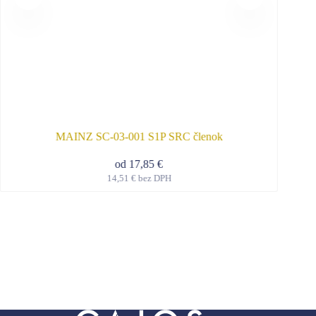
MAINZ SC-03-001 S1P SRC členok
od
17,85
€
14,51
€
bez DPH
Tento
produkt
má
viacero
variantov.
Možnosti
si
môžete
vybrať
na
stránke