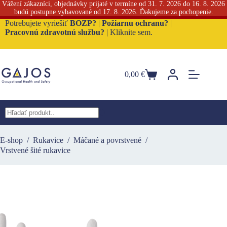
Vážení zákazníci, objednávky prijaté v termíne od 31. 7. 2026 do 16. 8. 2026
budú postupne vybavované od 17. 8. 2026. Ďakujeme za pochopenie.
Skip
Potrebujete vyriešiť
BOZP?
|
Požiarnu ochranu?
|
to
Pracovnú zdravotnú službu?
|
Kliknite sem.
content
0,00
€
Nákupný
košík
No
results
E-shop
/
Rukavice
/
Máčané a povrstvené
/
Vrstvené šité rukavice