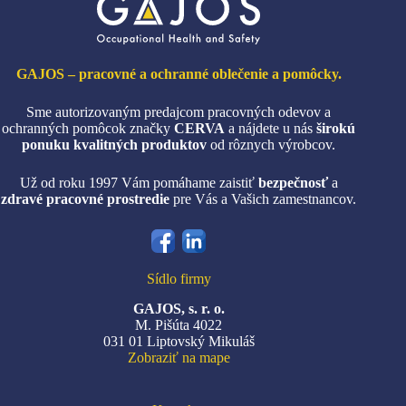
produktu.
GAJOS – pracovné a ochranné oblečenie a pomôcky.
Sme autorizovaným predajcom pracovných odevov a
ochranných pomôcok značky
CERVA
a nájdete u nás
širokú
ponuku kvalitných produktov
od rôznych výrobcov.
Už od roku 1997 Vám pomáhame zaistiť
bezpečnosť
a
zdravé pracovné prostredie
pre Vás a Vašich zamestnancov.
Sídlo firmy
GAJOS, s. r. o.
M. Pišúta 4022
031 01 Liptovský Mikuláš
Zobraziť na mape