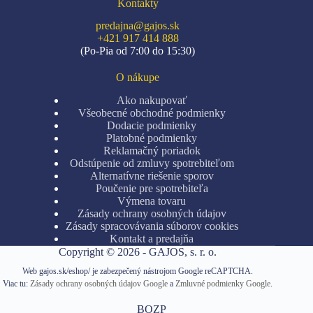
Kontakty
predajna@gajos.sk
+421 917 414 888
(Po-Pia od 7:00 do 15:30)
O nákupe
Ako nakupovať
Všeobecné obchodné podmienky
Dodacie podmienky
Platobné podmienky
Reklamačný poriadok
Odstúpenie od zmluvy spotrebiteľom
Alternatívne riešenie sporov
Poučenie pre spotrebiteľa
Výmena tovaru
Zásady ochrany osobných údajov
Zásady spracovávania súborov cookies
Kontakt a predajňa
Copyright © 2026 - GAJOS, s. r. o.
Web gajos.sk/eshop/ je zabezpečený nástrojom Google reCAPTCHA.
Viac tu:
Zásady ochrany osobných údajov Google
a
Zmluvné podmienky Google
.
BOZP