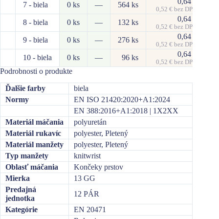
0,64
€
7 - biela
0 ks
—
564 ks
0,52
€
bez DPH
o
0,64
€
8 - biela
0 ks
—
132 ks
0,52
€
bez DPH
o
0,64
€
9 - biela
0 ks
—
276 ks
0,52
€
bez DPH
o
0,64
€
10 - biela
0 ks
—
96 ks
0,52
€
bez DPH
o
Podrobnosti o produkte
Ďalšie farby
biela
Normy
EN ISO 21420:2020+A1:2024
EN 388:2016+A1:2018 | 1X2XX
Materiál máčania
polyuretán
Materiál rukavíc
polyester, Pletený
Materiál manžety
polyester, Pletený
Typ manžety
knitwrist
Oblasť máčania
Končeky prstov
Mierka
13 GG
Predajná
12 PÁR
jednotka
Kategórie
EN 20471