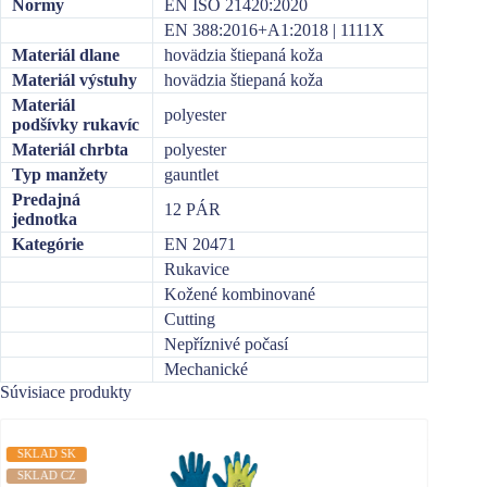
Normy
EN ISO 21420:2020
EN 388:2016+A1:2018 | 1111X
Materiál dlane
hovädzia štiepaná koža
Materiál výstuhy
hovädzia štiepaná koža
Materiál
polyester
podšívky rukavíc
Materiál chrbta
polyester
Typ manžety
gauntlet
Predajná
12 PÁR
jednotka
Kategórie
EN 20471
Rukavice
Kožené kombinované
Cutting
Nepříznivé počasí
Mechanické
Súvisiace produkty
SKLAD SK
SKLAD
SKLAD CZ
SKLAD