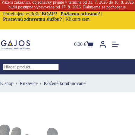
Vážení zákazníci, objednávky prijaté v termíne od 31. 7. 2026 do 16. 8. 2026
budú postupne vybavované od 17. 8. 2026. Ďakujeme za pochopenie.
Skip
Potrebujete vyriešiť
BOZP?
|
Požiarnu ochranu?
|
to
Pracovnú zdravotnú službu?
|
Kliknite sem.
content
0,00
€
Nákupný
košík
No
results
E-shop
/
Rukavice
/
Kožené kombinované