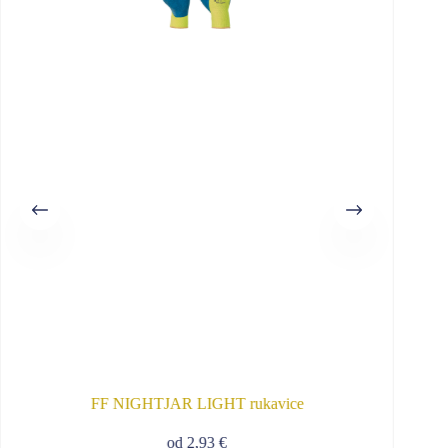
FF NIGHTJAR LIGHT rukavice
od
2,93
€