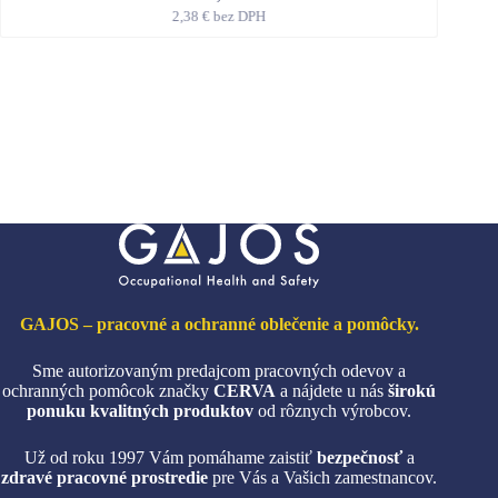
2,38
€
bez DPH
Tento
produkt
má
viacero
variantov.
Možnosti
si
môžete
vybrať
na
stránke
produktu.
GAJOS – pracovné a ochranné oblečenie a pomôcky.
Sme autorizovaným predajcom pracovných odevov a
ochranných pomôcok značky
CERVA
a nájdete u nás
širokú
ponuku kvalitných produktov
od rôznych výrobcov.
Už od roku 1997 Vám pomáhame zaistiť
bezpečnosť
a
zdravé pracovné prostredie
pre Vás a Vašich zamestnancov.