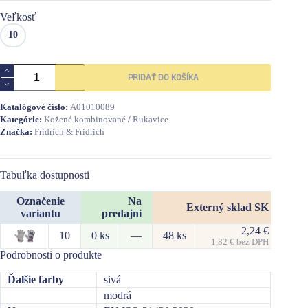
Veľkosť
10
množstvo
PRIDAŤ DO KOŠÍKA
FF
GULL
LIGHT
Katalógové číslo:
A01010089
rukavice
Kategórie:
Kožené kombinované
/
Rukavice
Značka:
Fridrich & Fridrich
Tabuľka dostupnosti
Označenie
Na
Externý sklad SK
variantu
predajni
2,24
€
10
0 ks
—
48 ks
207
1,82
€
bez DPH
Podrobnosti o produkte
Ďalšie farby
sivá
modrá