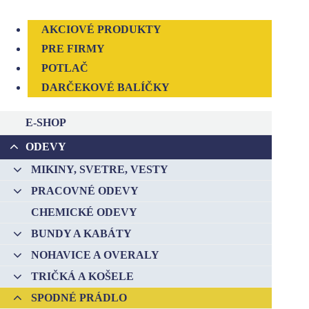
AKCIOVÉ PRODUKTY
PRE FIRMY
POTLAČ
DARČEKOVÉ BALÍČKY
E-SHOP
ODEVY
–
MIKINY, SVETRE, VESTY
–
PRACOVNÉ ODEVY
–
CHEMICKÉ ODEVY
–
BUNDY A KABÁTY
–
NOHAVICE A OVERALY
–
TRIČKÁ A KOŠELE
–
SPODNÉ PRÁDLO
–