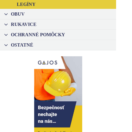
LEGÍNY
OBUV
–
RUKAVICE
–
OCHRANNÉ POMÔCKY
–
OSTATNÉ