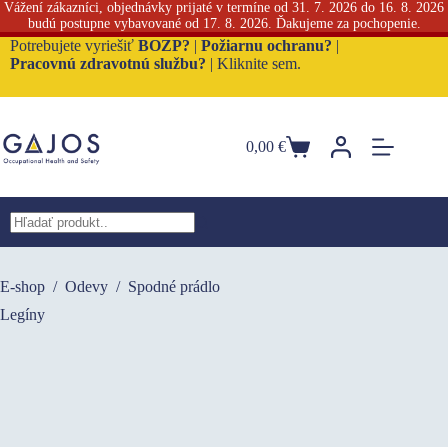
Vážení zákazníci, objednávky prijaté v termíne od 31. 7. 2026 do 16. 8. 2026
budú postupne vybavované od 17. 8. 2026. Ďakujeme za pochopenie.
Skip
Potrebujete vyriešiť
BOZP?
|
Požiarnu ochranu?
|
to
Pracovnú zdravotnú službu?
|
Kliknite sem.
content
0,00
€
Nákupný
košík
No
results
E-shop
/
Odevy
/
Spodné prádlo
Legíny