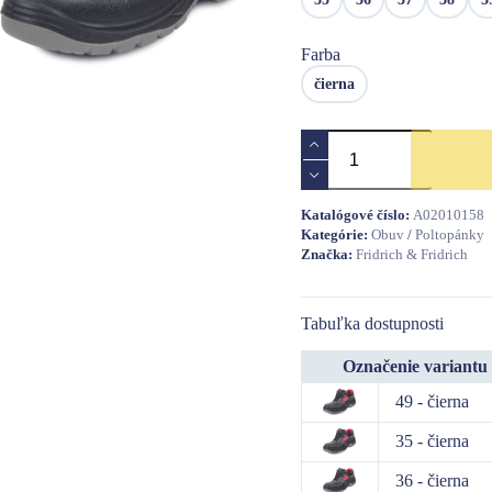
Farba
čierna
množstvo
KIEL
SC-
02-
Katalógové číslo:
A02010158
002
Kategórie:
Obuv
/
Poltopánky
S3
Značka:
Fridrich & Fridrich
SRC
poltopánka
Tabuľka dostupnosti
Označenie variantu
49 - čierna
35 - čierna
36 - čierna