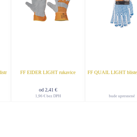
istr
FF EIDER LIGHT rukavice
FF QUAIL LIGHT blister
od
2,41
€
1,96
€
bez DPH
bude upresnené
o
Tento
ukt
produkt
má
ro
viacero
ntov.
variantov.
osti
Možnosti
si