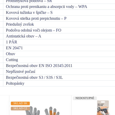
Protišmyková podošva – SR
Ochrana proti prenikaniu a absorpcii vody – WPA
Kovová tužinka v špičke – S
Kovová stielka proti prepichnutiu – P
Priedušný zvršok
Podošva odolná voči olejom – FO
Antistatická obuv – A
1 PÁR
EN 20471
Obuv
Cutting
Bezpečnostná obuv EN ISO 20345:2011
Nepříznivé počasí
Bezpečnostná obuv S3 / S3S / S3L
Poltopánky
NEDOSTUPNÉ
SKLAD SK
SKLAD CZ