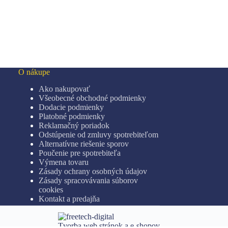
môžete
vybrať
na
stránke
produktu.
O nákupe
Ako nakupovať
Všeobecné obchodné podmienky
Dodacie podmienky
Platobné podmienky
Reklamačný poriadok
Odstúpenie od zmluvy spotrebiteľom
Alternatívne riešenie sporov
Poučenie pre spotrebiteľa
Výmena tovaru
Zásady ochrany osobných údajov
Zásady spracovávania súborov
cookies
Kontakt a predajňa
Tvorba web stránok a e-shopov