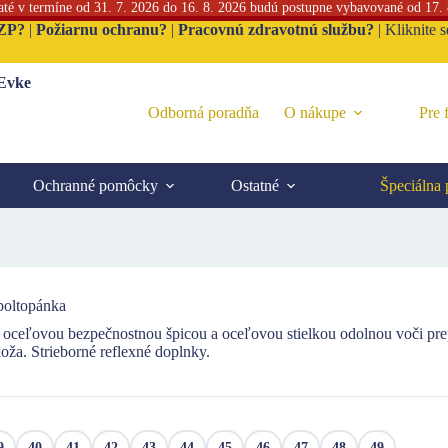
jaté v termíne od 31. 7. 2026 do 16. 8. 2026 budú postupne vybavované od 17.
ZP?
|
Požiarnu ochranu?
|
Pracovnú zdravotnú službu?
|
Kliknite 
 Evke
Odborná poradňa
O nákupe
Pre 
Ochranné pomôcky
Ostatné
Špeciálna
oltopánka
 oceľovou bezpečnostnou špicou a oceľovou stielkou odolnou voči pr
koža. Strieborné reflexné doplnky.
9
40
41
42
43
44
45
46
47
48
49