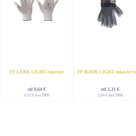
FF LARK LIGHT rukavice
FF ROOK LIGHT rukavice bl
od
0,64
€
od
3,31
€
0,52
€
bez DPH
2,69
€
bez DPH
Tento
Tent
produkt
prod
má
má
viacero
viace
variantov.
varia
Možnosti
Možn
si
si