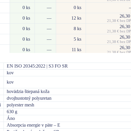
0 ks
—
0 ks
26,3
0 ks
—
12 ks
21,38
€
bez D
26,3
0 ks
—
8 ks
21,38
€
bez D
26,3
0 ks
—
5 ks
21,38
€
bez D
26,3
0 ks
—
11 ks
21,38
€
bez D
26,3
0 ks
—
8 ks
21,38
€
bez D
EN ISO 20345:2022 | S3 FO SR
26,3
0 ks
—
5 ks
kov
21,38
€
bez D
26,3
0 ks
—
8 ks
kov
21,38
€
bez D
26,3
hovädzia štiepaná koža
0 ks
—
21 ks
21,38
€
bez D
dvojhustotný polyuretan
26,3
0 ks
—
23 ks
i
polyester mesh
21,38
€
bez D
26,3
630 g
0 ks
—
131 ks
21,38
€
bez D
Áno
26,3
0 ks
—
156 ks
Absorpcia energie v päte – E
21,38
€
bez D