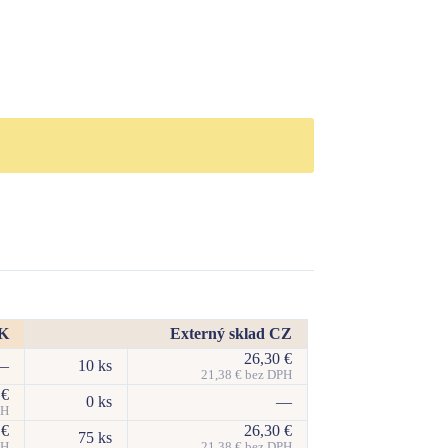
SK
Externý sklad CZ
26,30
€
—
10 ks
21,38
€
bez DPH
0
€
0 ks
—
PH
0
€
26,30
€
75 ks
PH
21,38
€
bez DPH