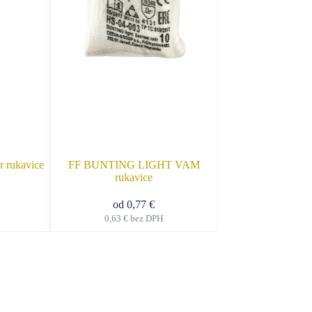
 rukavice
FF BUNTING LIGHT VAM
FF BUSTARD LIG
rukavice
terčí
od
0,77
€
od
0,
0,63
€
bez DPH
0,58
€
bez
Tento
produkt
má
viacero
variantov.
Možnosti
si