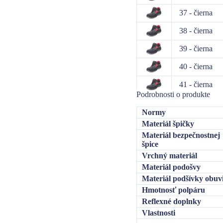
37 - čierna
38 - čierna
39 - čierna
40 - čierna
41 - čierna
Podrobnosti o produkte
42 - čierna
Normy
43 - čierna
Materiál špičky
Materiál bezpečnostnej
44 - čierna
špice
Vrchný materiál
45 - čierna
Materiál podošvy
46 - čierna
Materiál podšívky obuv
Hmotnosť polpáru
47 - čierna
Reflexné doplnky
48 - čierna
Vlastnosti