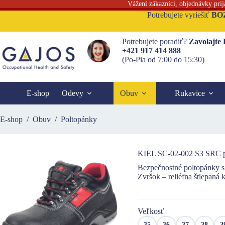
Vážení zákazníci, objednávky pri
Skip
Potrebujete vyriešiť
BO
to
content
Potrebujete poradiť?
Zavolajte
+421 917 414 888
(Po-Pia od 7:00 do 15:30)
E-shop
Odevy
Obuv
Rukavice
E-shop
/
Obuv
/
Poltopánky
KIEL SC-02-002 S3 SRC p
Bezpečnostné poltopánky s
Zvršok – reliéfna štiepaná 
Veľkosť
35
36
37
38
3