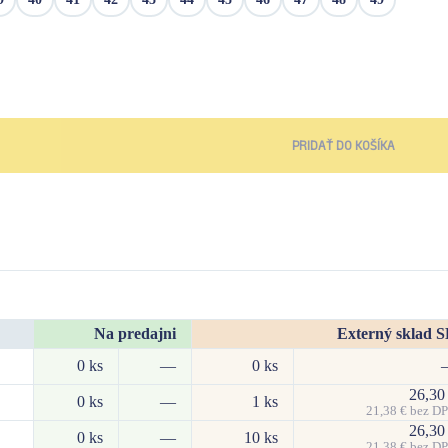
PRIDAŤ DO KOŠÍKA
Na predajni
Externý sklad 
0 ks
—
0 ks
26,3
0 ks
—
1 ks
21,38
€
bez D
26,3
0 ks
—
10 ks
21,38
€
bez D