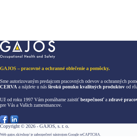
môžete
môže
vybrať
vybr
na
na
stránke
strán
produktu.
produ
GAJOS – pracovné a ochranné oblečenie a pomôcky.
Sme autorizovaným predajcom pracovných odevov a ochranných pom
CERVA
a nájdete u nás
širokú ponuku kvalitných produktov
od rô
Už od roku 1997 Vám pomáhame zaistiť
bezpečnosť
a
zdravé pracov
pre Vás a Vašich zamestnancov.
Copyright © 2026 - GAJOS, s. r. o.
Web gajos.sk/eshop/ je zabezpečený nástrojom Google reCAPTCHA.