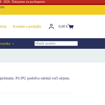
 8. 2026. Ďakujeme za pochopenie.
sem.
firmy
Kontakt a predajňa
0,00
€
Nákupný
košík
 ponuka
No
results
epichnutiu. PU/PU podošva odolná voči olejom.