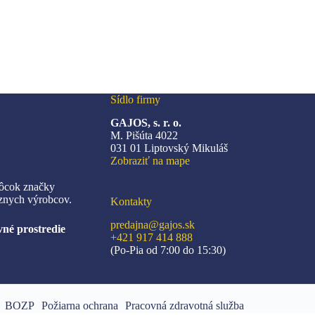
te
môžete
ať
vybrať
na
ke
stránke
ktu.
produktu.
Sídlo firmy
GAJOS, s. r. o.
M. Pišúta 4022
031 01 Liptovský Mikuláš
Zobraziť na mape
ôcok značky
znych výrobcov.
Kontakty
predajna@gajos.sk
né prostredie
+421 917 414 888
(Po-Pia od 7:00 do 15:30)
BOZP
Požiarna ochrana
Pracovná zdravotná služba