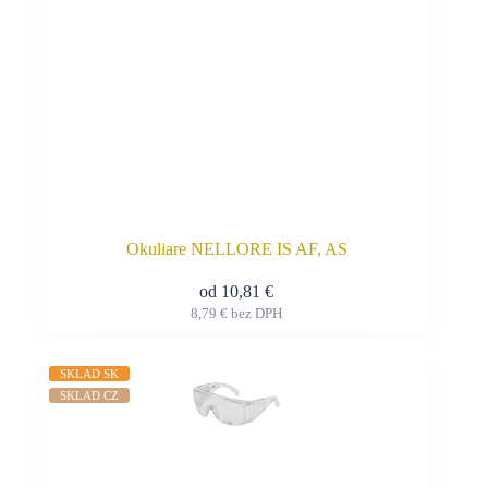
Okuliare NELLORE IS AF, AS
od
10,81
€
8,79
€
bez DPH
Tento
produkt
má
SKLAD SK
viacero
SKLAD CZ
variantov.
Možnosti
si
môžete
vybrať