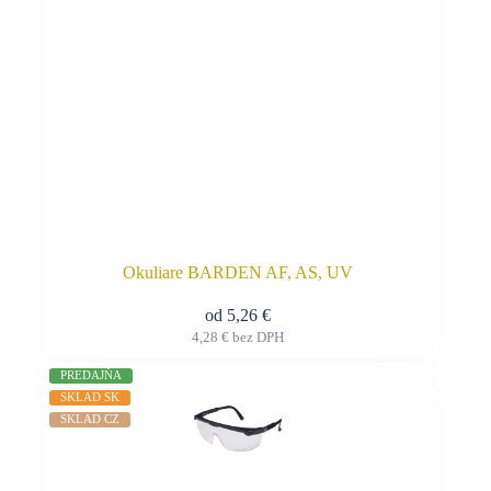
produktu.
Okuliare BARDEN AF, AS, UV
od
5,26
€
4,28
€
bez DPH
Tento
produkt
PREDAJŇA
má
SKLAD SK
viacero
SKLAD CZ
variantov.
Možnosti
si
môžete