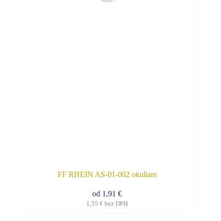
si
môžete
vybrať
na
stránke
produktu.
FF RHEIN AS-01-002 okuliare
od
1,91
€
1,55
€
bez DPH
Tento
produkt