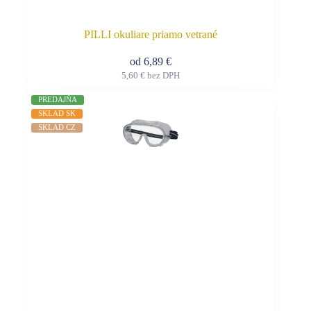
PILLI okuliare priamo vetrané
od
6,89
€
5,60
€
bez DPH
Tento
produkt
PREDAJŇA
má
SKLAD SK
viacero
SKLAD CZ
variantov.
Možnosti
si
môžete
vybrať
na
stránke
produktu.