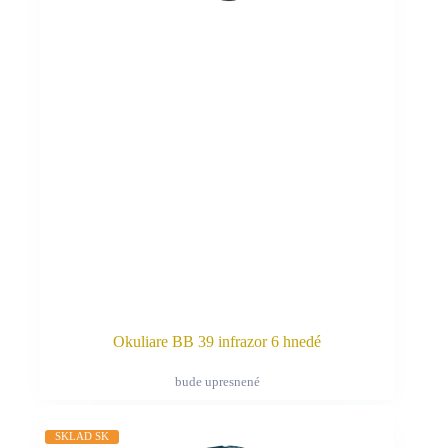
si
môžete
vybrať
na
stránke
produktu.
Okuliare BB 39 infrazor 6 hnedé
bude upresnené
Tento
produkt
má
SKLAD SK
viacero