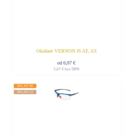
Okuliare VERNON IS AF, AS
od
6,97
€
5,67
€
bez DPH
Tento
produkt
má
SKLAD SK
viacero
SKLAD CZ
variantov.
Možnosti
si
môžete
vybrať
na
stránke
produktu.