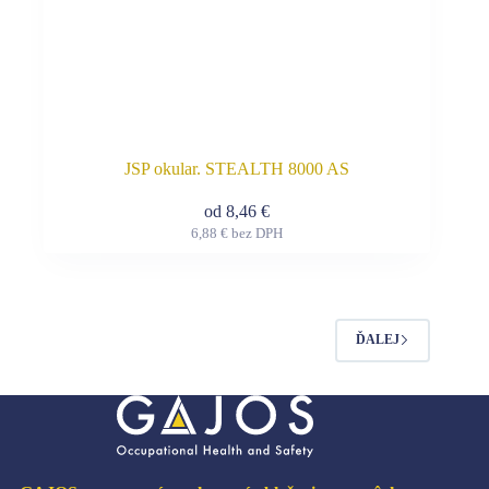
JSP okular. STEALTH 8000 AS
od
8,46
€
6,88
€
bez DPH
Tento
produkt
má
viacero
variantov.
Možnosti
ĎALEJ
si
môžete
vybrať
na
stránke
produktu.