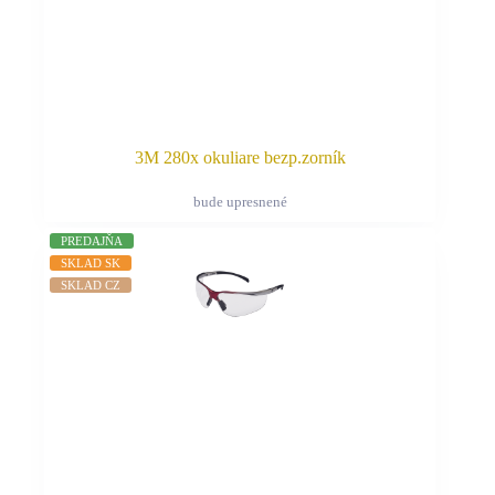
3M 280x okuliare bezp.zorník
bude upresnené
Tento
produkt
PREDAJŇA
má
SKLAD SK
viacero
SKLAD CZ
variantov.
Možnosti
si
môžete
vybrať
na
stránke
produktu.