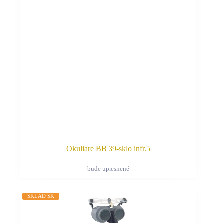
vybrať
na
stránke
produktu.
Okuliare BB 39-sklo infr.5
bude upresnené
Tento
produkt
má
SKLAD SK
viacero
variantov.
Možnosti