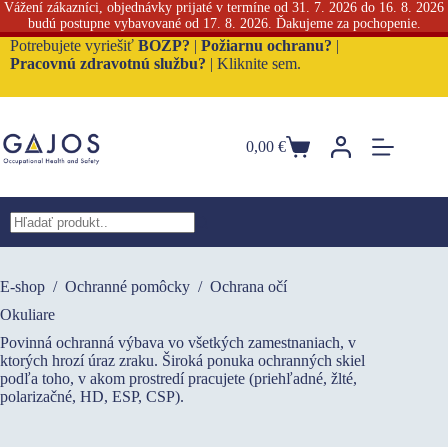
Vážení zákazníci, objednávky prijaté v termíne od 31. 7. 2026 do 16. 8. 2026
budú postupne vybavované od 17. 8. 2026. Ďakujeme za pochopenie.
Skip
Potrebujete vyriešiť
BOZP?
|
Požiarnu ochranu?
|
to
Pracovnú zdravotnú službu?
|
Kliknite sem.
content
0,00
€
Nákupný
košík
No
results
E-shop
/
Ochranné pomôcky
/
Ochrana očí
Okuliare
Povinná ochranná výbava vo všetkých zamestnaniach, v
ktorých hrozí úraz zraku. Široká ponuka ochranných skiel
podľa toho, v akom prostredí pracujete (priehľadné, žlté,
polarizačné, HD, ESP, CSP).