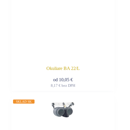
Okuliare BA 22/L
od
10,05
€
8,17
€
bez DPH
Tento
produkt
má
SKLAD SK
viacero
variantov.
Možnosti
si
môžete