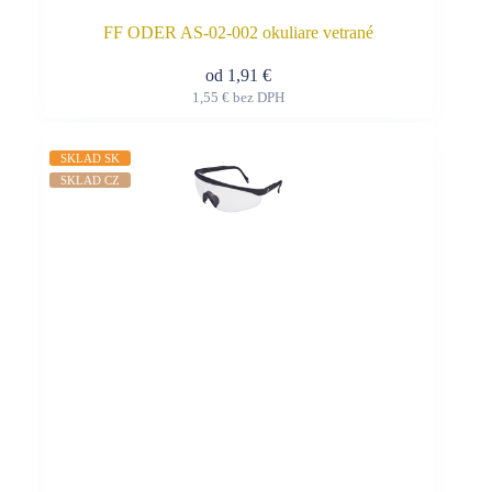
FF ODER AS-02-002 okuliare vetrané
od
1,91
€
1,55
€
bez DPH
Tento
produkt
má
SKLAD SK
viacero
SKLAD CZ
variantov.
Možnosti
si
môžete
vybrať
na
stránke
produktu.