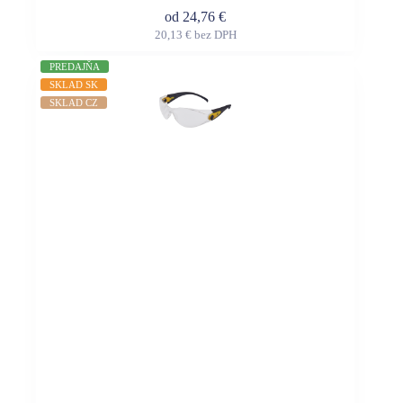
od
24,76
€
20,13
€
bez DPH
Tento
produkt
PREDAJŇA
má
SKLAD SK
viacero
SKLAD CZ
variantov.
Možnosti
si
môžete
vybrať
na
stránke
produktu.