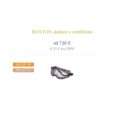
HOXTON okuliare s ventilčekmi
od
7,81
€
6,35
€
bez DPH
Tento
produkt
má
SKLAD SK
viacero
SKLAD CZ
variantov.
Možnosti
si
môžete
vybrať
na
stránke
produktu.