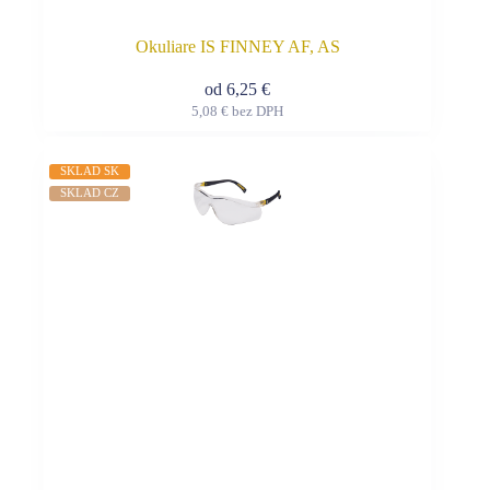
Okuliare IS FINNEY AF, AS
od
6,25
€
5,08
€
bez DPH
Tento
produkt
má
SKLAD SK
viacero
SKLAD CZ
variantov.
Možnosti
si
môžete
vybrať
na
stránke
produktu.