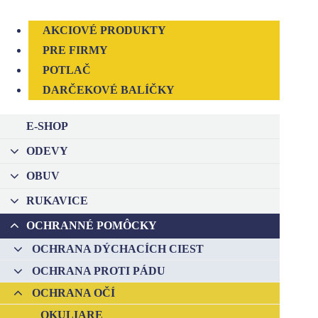
AKCIOVÉ PRODUKTY
PRE FIRMY
POTLAČ
DARČEKOVÉ BALÍČKY
E-SHOP
ODEVY
–
OBUV
–
RUKAVICE
–
OCHRANNÉ POMÔCKY
–
OCHRANA DÝCHACÍCH CIEST
–
OCHRANA PROTI PÁDU
–
OCHRANA OČÍ
–
OKULIARE
–