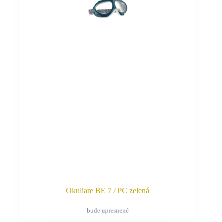
variantov.
Možnosti
si
môžete
vybrať
na
stránke
produktu.
Okuliare BE 7 / PC zelená
bude upresnené
Tento
produkt