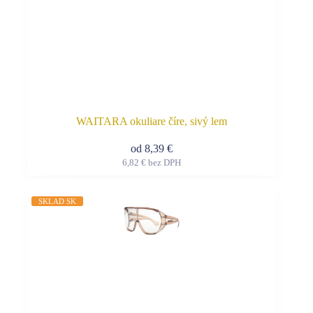
WAITARA okuliare číre, sivý lem
od
8,39
€
6,82
€
bez DPH
Tento
produkt
má
SKLAD SK
viacero
variantov.
Možnosti
si
môžete
vybrať
na
stránke
produktu.