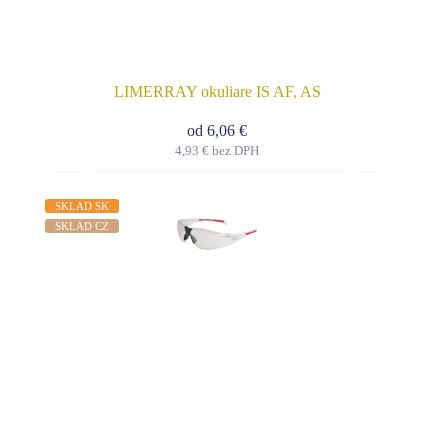
LIMERRAY okuliare IS AF, AS
od
6,06
€
4,93
€
bez DPH
Tento
produkt
má
SKLAD SK
viacero
SKLAD CZ
variantov.
Možnosti
si
môžete
vybrať
na
stránke
produktu.