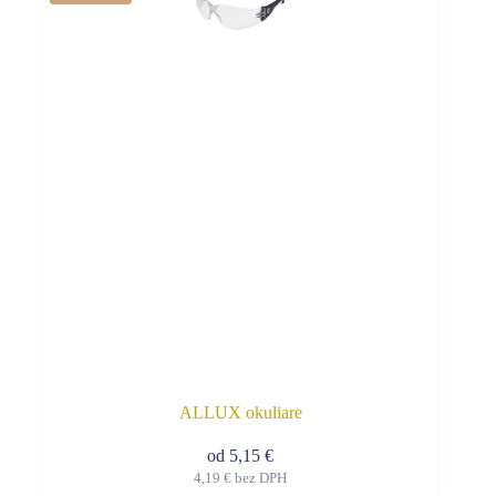
variantov.
Možnosti
si
môžete
vybrať
na
stránke
produktu.
ALLUX okuliare
od
5,15
€
4,19
€
bez DPH
Tento