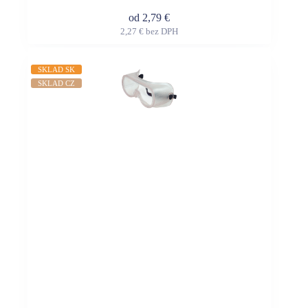
od
2,79
€
2,27
€
bez DPH
Tento
produkt
má
SKLAD SK
viacero
SKLAD CZ
variantov.
Možnosti
si
môžete
vybrať
na
stránke
produktu.