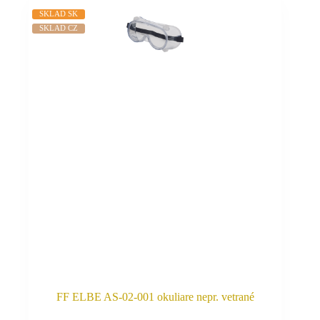
má
SKLAD SK
viacero
SKLAD CZ
variantov.
Možnosti
si
môžete
vybrať
na
stránke
produktu.
FF ELBE AS-02-001 okuliare nepr. vetrané