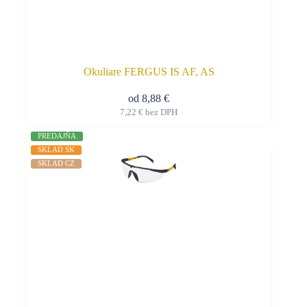
Okuliare FERGUS IS AF, AS
od
8,88
€
7,22
€
bez DPH
Tento
produkt
PREDAJŇA
má
SKLAD SK
viacero
SKLAD CZ
variantov.
Možnosti
si
môžete
vybrať
na
stránke
produktu.