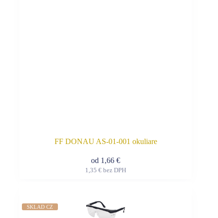
na
stránke
produktu.
FF DONAU AS-01-001 okuliare
od
1,66
€
1,35
€
bez DPH
Tento
produkt
má
viacero
SKLAD CZ
variantov.
Možnosti