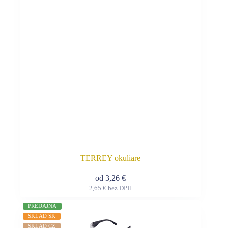
vybrať
na
stránke
produktu.
TERREY okuliare
od
3,26
€
2,65
€
bez DPH
Tento
produkt
PREDAJŇA
má
SKLAD SK
viacero
SKLAD CZ