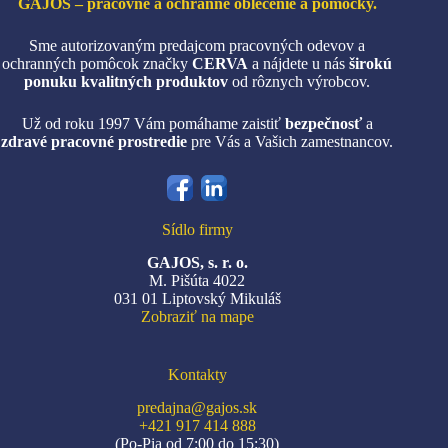
GAJOS – pracovné a ochranné oblečenie a pomôcky.
Sme autorizovaným predajcom pracovných odevov a
ochranných pomôcok značky
CERVA
a nájdete u nás
širokú
ponuku kvalitných produktov
od rôznych výrobcov.
Už od roku 1997 Vám pomáhame zaistiť
bezpečnosť
a
zdravé pracovné prostredie
pre Vás a Vašich zamestnancov.
Sídlo firmy
GAJOS, s. r. o.
M. Pišúta 4022
031 01 Liptovský Mikuláš
Zobraziť na mape
Kontakty
predajna@gajos.sk
+421 917 414 888
(Po-Pia od 7:00 do 15:30)