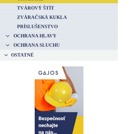
TVÁROVÝ ŠTÍT
–
ZVÁRAČSKÁ KUKLA
–
PRÍSLUŠENSTVO
OCHRANA HLAVY
–
OCHRANA SLUCHU
–
OSTATNÉ