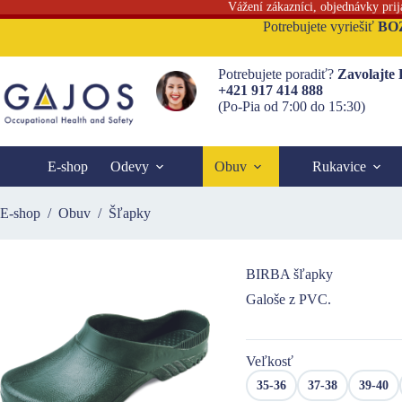
Vážení zákazníci, objednávky pri
Skip
Potrebujete vyriešiť
BO
to
content
Potrebujete poradiť?
Zavolajte
+421 917 414 888
(Po-Pia od 7:00 do 15:30)
E-shop
Odevy
Obuv
Rukavice
E-shop
/
Obuv
/
Šľapky
BIRBA šľapky
Galoše z PVC.
Veľkosť
35-36
37-38
39-40