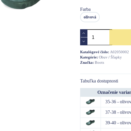
Farba
olivová
množstvo
BIRBA
šľapky
Katalógové číslo:
A02050002
Kategórie:
Obuv
/
Šľapky
Značka:
Boots
Tabuľka dostupnosti
Označenie varia
35-36 - olivo
37-38 - olivo
39-40 - olivo