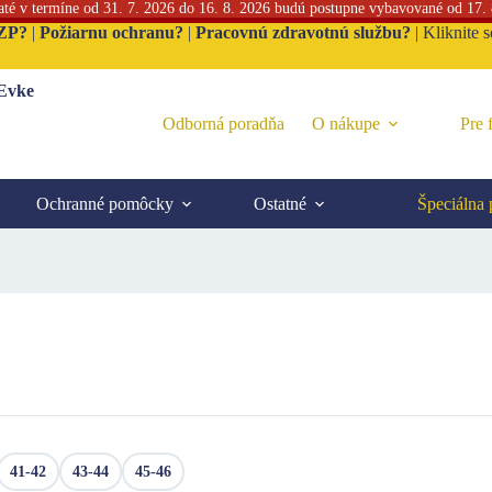
jaté v termíne od 31. 7. 2026 do 16. 8. 2026 budú postupne vybavované od 17.
ZP?
|
Požiarnu ochranu?
|
Pracovnú zdravotnú službu?
|
Kliknite 
 Evke
Odborná poradňa
O nákupe
Pre 
Ochranné pomôcky
Ostatné
Špeciálna
41-42
43-44
45-46