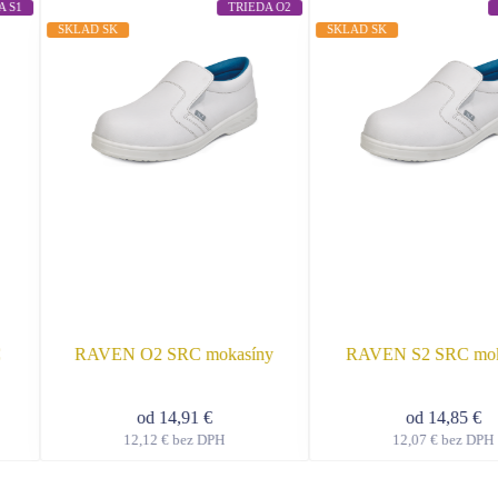
A S1
TRIEDA O2
SKLAD SK
SKLAD SK
C
RAVEN O2 SRC mokasíny
RAVEN S2 SRC mok
od
14,91
€
od
14,85
€
12,12
€
bez DPH
12,07
€
bez DPH
o
Tento
ukt
produkt
má