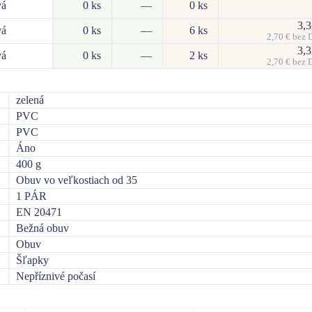
vá
0 ks
—
0 ks
3,
vá
0 ks
—
6 ks
2,70
€
bez 
3,
vá
0 ks
—
2 ks
2,70
€
bez 
zelená
PVC
PVC
Áno
400 g
Obuv vo veľkostiach od 35
1 PÁR
EN 20471
Bežná obuv
Obuv
Šľapky
Nepříznivé počasí