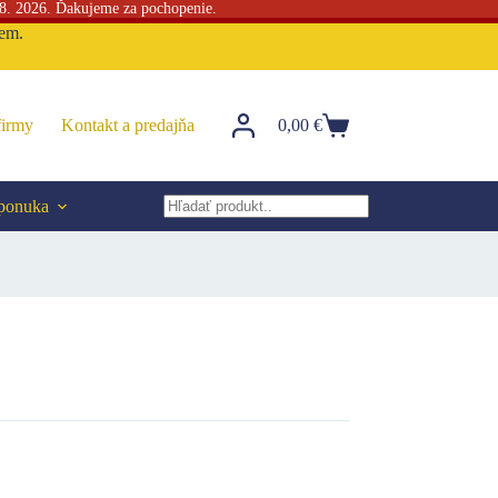
 8. 2026. Ďakujeme za pochopenie.
sem.
firmy
Kontakt a predajňa
0,00
€
Nákupný
košík
 ponuka
No
results