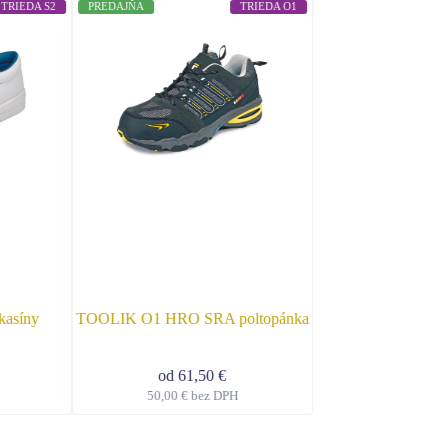
TRIEDA S2
PREDAJŇA
TRIEDA O1
PREDAJŇA
asíny
TOOLIK O1 HRO SRA poltopánka
LAMBDA S1 SRC
od
30,
od
61,50
€
24,50
€
be
50,00
€
bez DPH
Tento
Tento
produkt
produkt
má
má