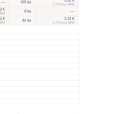
3,32
€
—
105 ks
2,70
€
bez DPH
32
€
0 ks
—
DPH
32
€
3,32
€
81 ks
DPH
2,70
€
bez DPH