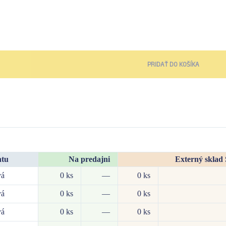
PRIDAŤ DO KOŠÍKA
ntu
Na predajni
Externý sklad
vá
0 ks
—
0 ks
vá
0 ks
—
0 ks
vá
0 ks
—
0 ks