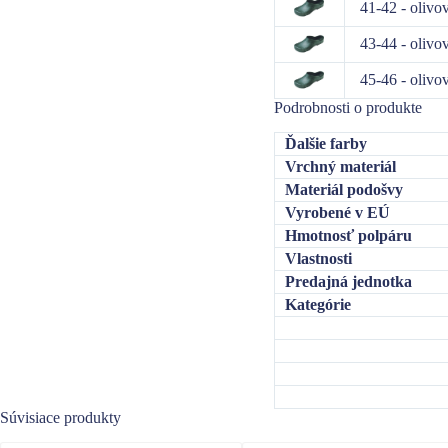
41-42 - olivo
43-44 - olivo
45-46 - olivo
Podrobnosti o produkte
Ďalšie farby
Vrchný materiál
Materiál podošvy
Vyrobené v EÚ
Hmotnosť polpáru
Vlastnosti
Predajná jednotka
Kategórie
Súvisiace produkty