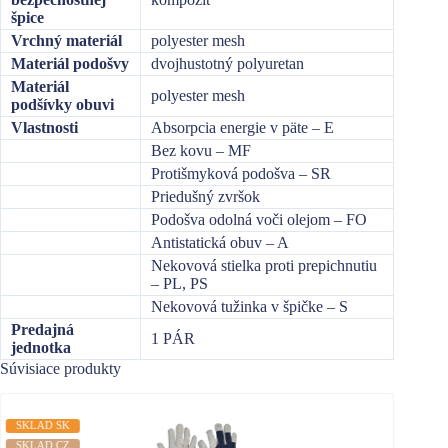
špice
Vrchný materiál
polyester mesh
Materiál podošvy
dvojhustotný polyuretan
Materiál
polyester mesh
podšívky obuvi
Vlastnosti
Absorpcia energie v päte – E
Bez kovu – MF
Protišmyková podošva – SR
Priedušný zvršok
Podošva odolná voči olejom – FO
Antistatická obuv – A
Nekovová stielka proti prepichnutiu
– PL, PS
Nekovová tužinka v špičke – S
Predajná
1 PÁR
jednotka
Súvisiace produkty
SKLAD SK
SKLAD
SKLAD CZ
SKLAD