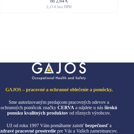
od
2,64
€
2,15
€
bez DPH
Tento
produkt
má
viacero
variantov.
Možnosti
si
môžete
vybrať
na
stránke
produktu.
GAJOS – pracovné a ochranné oblečenie a pomôcky.
Sme autorizovaným predajcom pracovných odevov a
ochranných pomôcok značky
CERVA
a nájdete u nás
širokú
ponuku kvalitných produktov
od rôznych výrobcov.
Už od roku 1997 Vám pomáhame zaistiť
bezpečnosť
a
zdravé pracovné prostredie
pre Vás a Vašich zamestnancov.