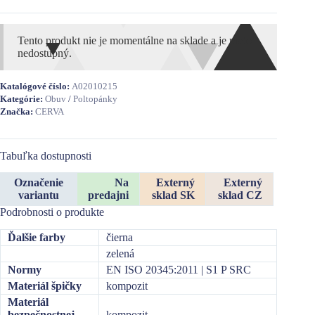
Tento produkt nie je momentálne na sklade a je preto
nedostupný.
Katalógové číslo:
A02010215
Kategórie:
Obuv
/
Poltopánky
Značka:
CERVA
Tabuľka dostupnosti
Označenie
Na
Externý
Externý
variantu
predajni
sklad SK
sklad CZ
Podrobnosti o produkte
Ďalšie farby
čierna
zelená
Normy
EN ISO 20345:2011 | S1 P SRC
Materiál špičky
kompozit
Materiál
bezpečnostnej
kompozit