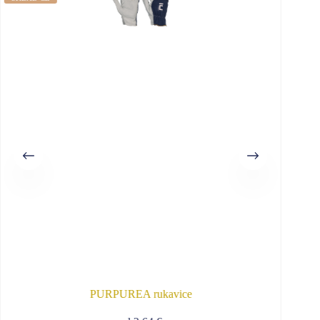
PURPUREA rukavice
C