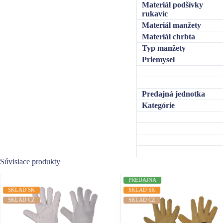
Materiál podšívky
rukavíc
Materiál manžety
Materiál chrbta
Typ manžety
Priemysel
Predajná jednotka
Kategórie
Súvisiace produkty
PREDAJŇA
SKLAD SK
SKLAD SK
SKLAD CZ
SKLAD CZ