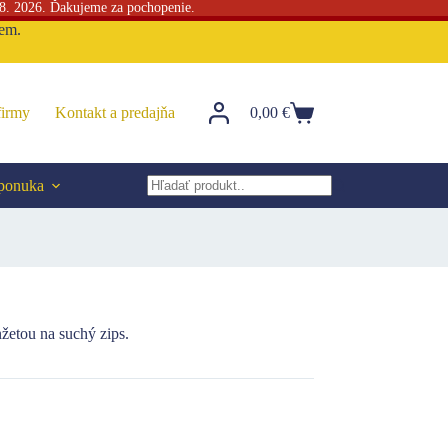
 8. 2026. Ďakujeme za pochopenie.
sem.
firmy
Kontakt a predajňa
0,00
€
Nákupný
košík
 ponuka
No
results
nžetou na suchý zips.