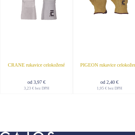
CRANE rukavice celokožené
PIGEON rukavice celokože
od
3,97
€
od
2,40
€
3,23
€
bez DPH
1,95
€
bez DPH
Tento
Tent
produkt
prod
má
má
viacero
viace
variantov.
varia
Možnosti
Možn
si
si
môžete
môže
vybrať
vybr