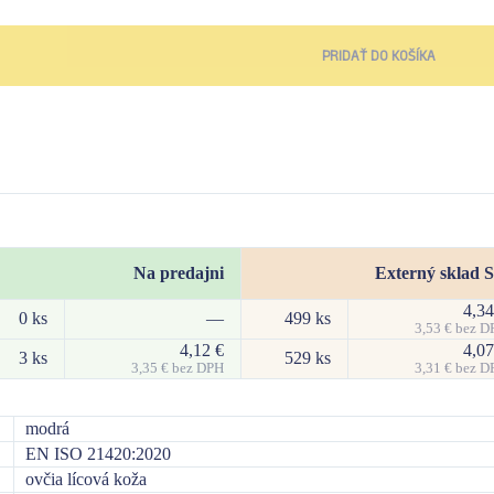
PRIDAŤ DO KOŠÍKA
Na predajni
Externý sklad 
4,3
0 ks
—
499 ks
3,53
€
bez D
4,12
€
4,0
3 ks
529 ks
3,35
€
bez DPH
3,31
€
bez D
modrá
EN ISO 21420:2020
ovčia lícová koža