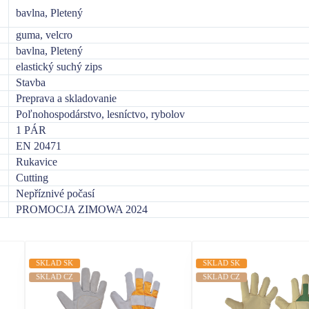
bavlna, Pletený
guma, velcro
bavlna, Pletený
elastický suchý zips
Stavba
Preprava a skladovanie
Poľnohospodárstvo, lesníctvo, rybolov
1 PÁR
EN 20471
Rukavice
Cutting
Nepříznivé počasí
PROMOCJA ZIMOWA 2024
SKLAD SK
SKLAD SK
SKLAD CZ
SKLAD CZ