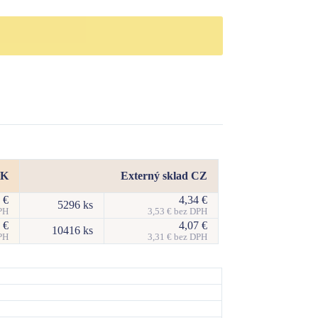
SK
Externý sklad CZ
4
€
4,34
€
5296 ks
PH
3,53
€
bez DPH
7
€
4,07
€
10416 ks
PH
3,31
€
bez DPH