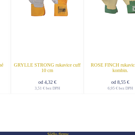
né
GRYLLE STRONG rukavice cuff
ROSE FINCH rukavic
10 cm
kombin.
od
4,32
€
od
8,55
€
3,51
€
bez DPH
6,95
€
bez DPH
o
Tento
ukt
produkt
má
ro
viacero
ntov.
variantov.
osti
Možnosti
si
te
môžete
Sídlo firmy
ať
vybrať