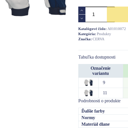
množstvo
PELICAN
Blue
Winter
Katalógové číslo:
A01010072
rukavice
Kategória:
Produkty
zimní
Značka:
CERVA
Tabuľka dostupnosti
Označenie
variantu
9
11
Podrobnosti o produkte
Ďalšie farby
Normy
Materiál dlane