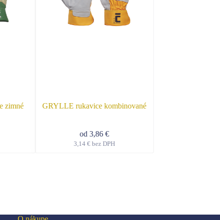
e zimné
GRYLLE rukavice kombinované
CROW rukavice 
od
3,
od
3,86
€
2,54
€
bez
3,14
€
bez DPH
Tento
Tento
produkt
produkt
má
má
viacero
viacero
variantov.
variantov.
Možnosti
Možnosti
si
si
môžete
môžete
O nákupe
vybrať
vybrať