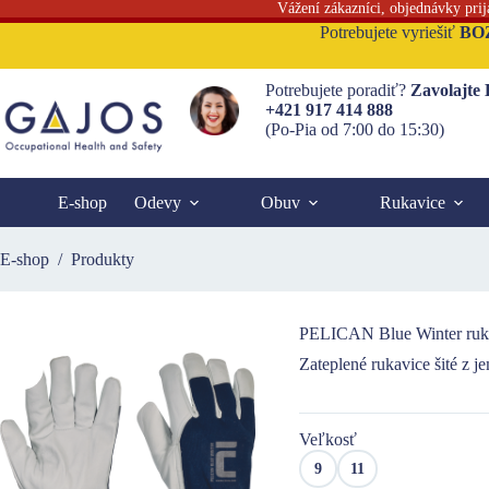
Vážení zákazníci, objednávky pri
Skip
Potrebujete vyriešiť
BO
to
content
Potrebujete poradiť?
Zavolajte
+421 917 414 888
(Po-Pia od 7:00 do 15:30)
E-shop
Odevy
Obuv
Rukavice
E-shop
/
Produkty
PELICAN Blue Winter ruka
Zateplené rukavice šité z j
Veľkosť
9
11