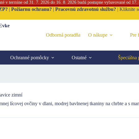
jaté v termíne od 31. 7. 2026 do 16. 8. 2026 budú postupne vybavované od 17.
ZP?
|
Požiarnu ochranu?
|
Pracovnú zdravotnú službu?
|
Kliknite 
 Evke
Odborná poradňa
O nákupe
Pre 
Ochranné pomôcky
Ostatné
Špeciálna
vice zimní
emnej lícovej ovčiny v dlani, modrej bavlnenej tkaniny na chrbte a s ma