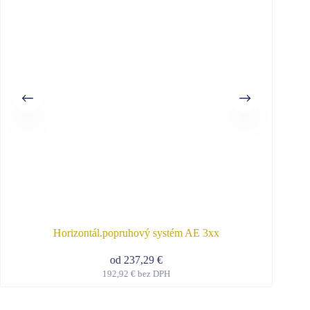
Horizontál.popruhový systém AE 3xx
od
237,29
€
192,92
€
bez DPH
Tento
produkt
má