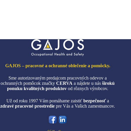
viacero
variantov.
Možnosti
si
môžete
vybrať
na
stránke
produktu.
GAJOS – pracovné a ochranné oblečenie a pomôcky.
Sme autorizovaným predajcom pracovných odevov a
ochranných pomôcok značky
CERVA
a nájdete u nás
širokú
ponuku kvalitných produktov
od rôznych výrobcov.
Už od roku 1997 Vám pomáhame zaistiť
bezpečnosť
a
zdravé pracovné prostredie
pre Vás a Vašich zamestnancov.