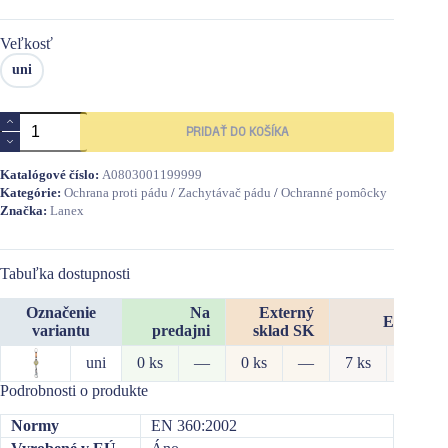
Veľkosť
uni
množstvo
PRIDAŤ DO KOŠÍKA
Zatah.
zachyc.
pádu
Katalógové číslo:
A0803001199999
MINI
Kategórie:
Ochrana proti pádu
/
Zachytávač pádu
/
Ochranné pomôcky
PROTECTOR-
Značka:
Lanex
2,45m
Tabuľka dostupnosti
Označenie
Na
Externý
Externý 
variantu
predajni
sklad SK
uni
0 ks
—
0 ks
—
7 ks
213,26
Podrobnosti o produkte
Normy
EN 360:2002