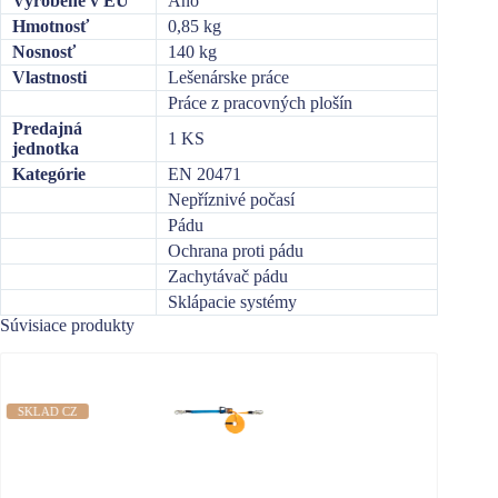
Vyrobené v EÚ
Áno
Hmotnosť
0,85 kg
Nosnosť
140 kg
Vlastnosti
Lešenárske práce
Práce z pracovných plošín
Predajná
1 KS
jednotka
Kategórie
EN 20471
Nepříznivé počasí
Pádu
Ochrana proti pádu
Zachytávač pádu
Sklápacie systémy
Súvisiace produkty
NEDOS
SKLAD CZ