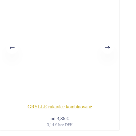
GRYLLE rukavice kombinované
od
3,86
€
3,14
€
bez DPH
Tento
produkt