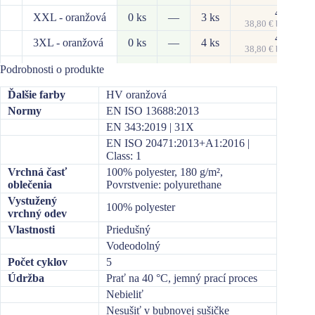
47,72
€
XXL - oranžová
0 ks
—
3 ks
38,80
€
bez DPH
47,72
€
3XL - oranžová
0 ks
—
4 ks
38,80
€
bez DPH
3XL - žltá
0 ks
—
0 ks
—
Podrobnosti o produkte
Ďalšie farby
HV oranžová
Normy
EN ISO 13688:2013
EN 343:2019 | 31X
EN ISO 20471:2013+A1:2016 |
Class: 1
Vrchná časť
100% polyester, 180 g/m²,
oblečenia
Povrstvenie: polyurethane
Vystužený
100% polyester
vrchný odev
Vlastnosti
Priedušný
Vodeodolný
Počet cyklov
5
Údržba
Prať na 40 °C, jemný prací proces
Nebieliť
Nesušiť v bubnovej sušičke