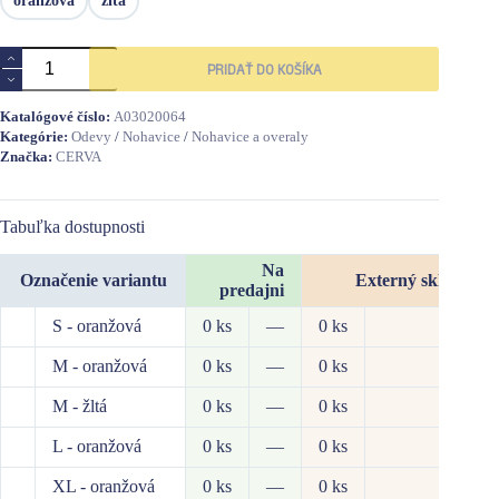
oranžová
žltá
množstvo
PRIDAŤ DO KOŠÍKA
TICINO
nohavice
HV
Katalógové číslo:
A03020064
Kategórie:
Odevy
/
Nohavice
/
Nohavice a overaly
Značka:
CERVA
Tabuľka dostupnosti
Na
Označenie variantu
Externý sklad SK
predajni
S - oranžová
0 ks
—
0 ks
—
M - oranžová
0 ks
—
0 ks
—
M - žltá
0 ks
—
0 ks
—
L - oranžová
0 ks
—
0 ks
—
XL - oranžová
0 ks
—
0 ks
—