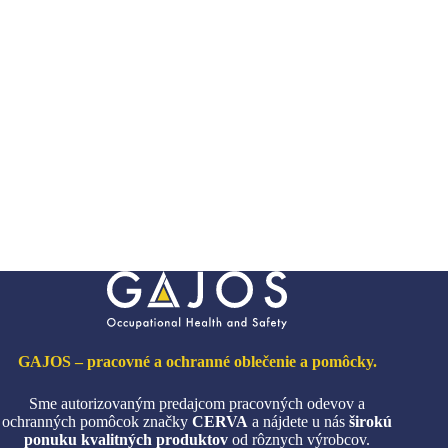
má
viacero
variantov.
Možnosti
si
môžete
vybrať
na
stránke
produktu.
GAJOS – pracovné a ochranné oblečenie a pomôcky.
Sme autorizovaným predajcom pracovných odevov a
ochranných pomôcok značky
CERVA
a nájdete u nás
širokú
ponuku kvalitných produktov
od rôznych výrobcov.