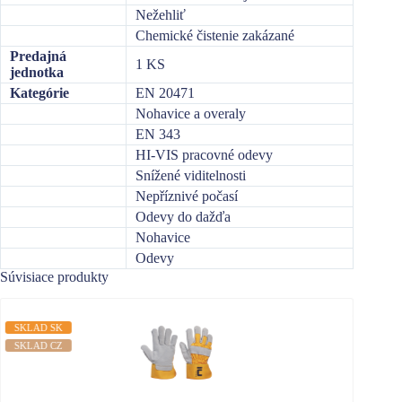
Nežehliť
Chemické čistenie zakázané
Predajná
1 KS
jednotka
Kategórie
EN 20471
Nohavice a overaly
EN 343
HI-VIS pracovné odevy
Snížené viditelnosti
Nepříznivé počasí
Odevy do dažďa
Nohavice
Odevy
Súvisiace produkty
SKLAD SK
SKLAD
SKLAD CZ
SKLAD