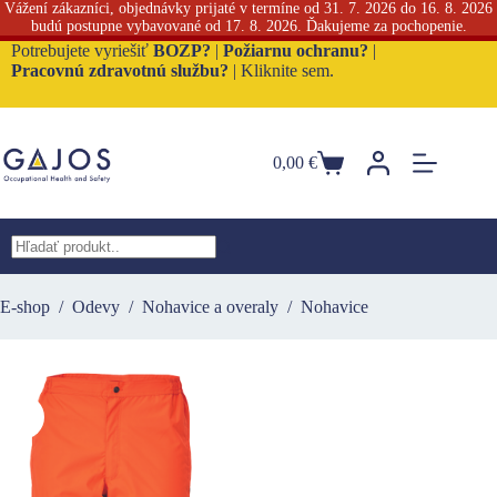
Vážení zákazníci, objednávky prijaté v termíne od 31. 7. 2026 do 16. 8. 2026
budú postupne vybavované od 17. 8. 2026. Ďakujeme za pochopenie.
Skip
Potrebujete vyriešiť
BOZP?
|
Požiarnu ochranu?
|
to
Pracovnú zdravotnú službu?
|
Kliknite sem.
content
0,00
€
Nákupný
košík
No
results
E-shop
/
Odevy
/
Nohavice a overaly
/
Nohavice