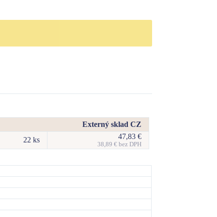
Externý sklad CZ
47,83
€
22 ks
38,89
€
bez DPH