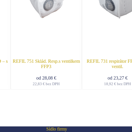
 – s
REFIL 751 Sklád. Resp.s ventilkem
REFIL 731 respirátor FF
FFP3
ventil.
od
28,08
€
od
23,27
€
22,83
€
bez DPH
18,92
€
bez DPH
o
Tento
ukt
produkt
má
ro
viacero
ntov.
variantov.
osti
Možnosti
si
te
môžete
Sídlo firmy
ať
vybrať