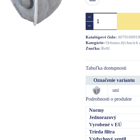
množstvo
REFIL
641
BLIST.FFP2
Katalógové číslo:
A070100919
skl.s
Kategórie:
Ochrana dýchacích c
ventil.10/BAL
Značka:
Refil
Tabuľka dostupnosti
Označenie variantu
uni
Podrobnosti o produkte
Normy
Jednorazový
Vyrobené v EÚ
Trieda filtra
Výdychový ventil