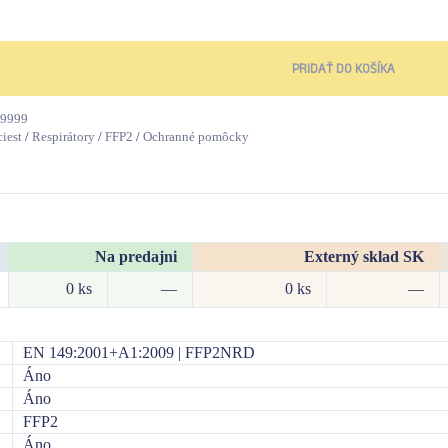
PRIDAŤ DO KOŠÍKA
9999
iest
/
Respirátory
/
FFP2
/
Ochranné pomôcky
Na predajni
Externý sklad SK
0 ks
—
0 ks
—
EN 149:2001+A1:2009 | FFP2NRD
Áno
Áno
FFP2
Áno