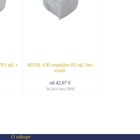
P2 skl. s
REFIL 630 respirátor P2 skl. bez
E.A.R. Cl
ventil.
od
0,
od
42,07
€
0,18
€
bez
34,20
€
bez DPH
Tento
produkt
má
viacero
variantov.
Možnosti
si
môžete
O nákupe
vybrať