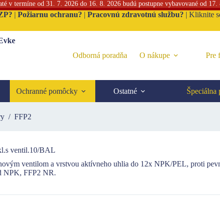
jaté v termíne od 31. 7. 2026 do 16. 8. 2026 budú postupne vybavované od 17.
ZP?
|
Požiarnu ochranu?
|
Pracovnú zdravotnú službu?
|
Kliknite 
 Evke
Odborná poradňa
O nákupe
Pre 
Ochranné pomôcky
Ostatné
Špeciálna
ry
/
FFP2
.s ventil.10/BAL
chovým ventilom a vrstvou aktívneho uhlia do 12x NPK/PEL, proti pev
od NPK, FFP2 NR.