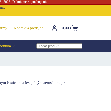
 8. 2026. Ďakujeme za pochopenie.
sem.
firmy
Kontakt a predajňa
0,00
€
Nákupný
košík
 ponuka
No
results
ným časticiam a kvapalným aerosólom, proti