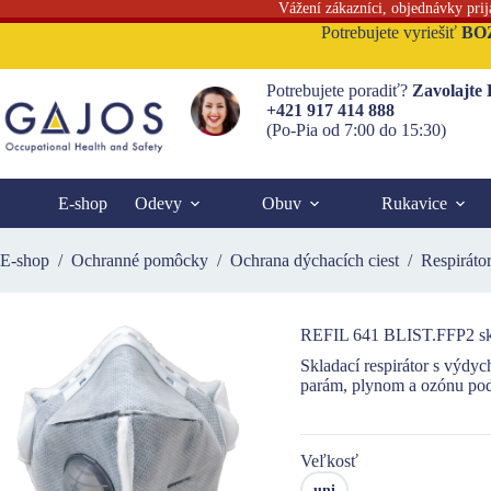
Vážení zákazníci, objednávky pri
Skip
Potrebujete vyriešiť
BO
to
content
Potrebujete poradiť?
Zavolajte
+421 917 414 888
(Po-Pia od 7:00 do 15:30)
E-shop
Odevy
Obuv
Rukavice
E-shop
/
Ochranné pomôcky
/
Ochrana dýchacích ciest
/
Respiráto
REFIL 641 BLIST.FFP2 skl
Skladací respirátor s výdy
parám, plynom a ozónu p
Veľkosť
uni