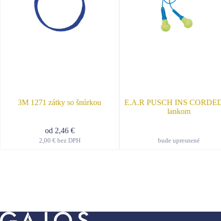
3M 1271 zátky so šnúrkou
E.A.R PUSCH INS CORDED
lankom
od
2,46
€
2,00
€
bez DPH
bude upresnené
Tento
Tent
produkt
prod
má
má
viacero
viace
variantov.
varia
Možnosti
Možn
si
si
môžete
môže
vybrať
vybr