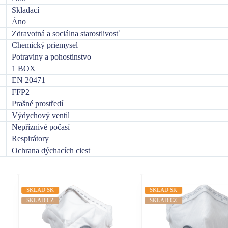
Skladací
Áno
Zdravotná a sociálna starostlivosť
Chemický priemysel
Potraviny a pohostinstvo
1 BOX
EN 20471
FFP2
Prašné prostředí
Výdychový ventil
Nepříznivé počasí
Respirátory
Ochrana dýchacích ciest
SKLAD SK
SKLAD SK
SKLAD CZ
SKLAD CZ