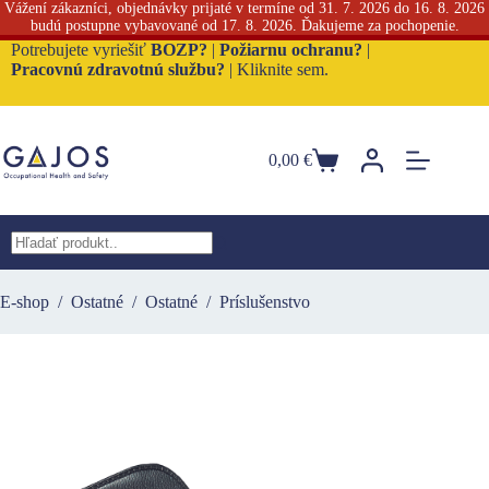
Vážení zákazníci, objednávky prijaté v termíne od 31. 7. 2026 do 16. 8. 2026
budú postupne vybavované od 17. 8. 2026. Ďakujeme za pochopenie.
Skip
Potrebujete vyriešiť
BOZP?
|
Požiarnu ochranu?
|
to
Pracovnú zdravotnú službu?
|
Kliknite sem.
content
0,00
€
Nákupný
košík
No
results
E-shop
/
Ostatné
/
Ostatné
/
Príslušenstvo