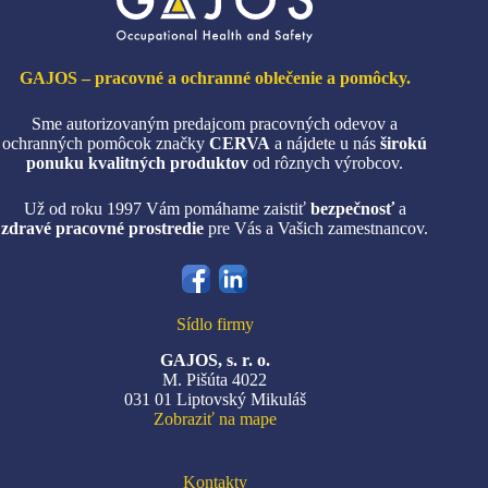
produktu.
GAJOS – pracovné a ochranné oblečenie a pomôcky.
Sme autorizovaným predajcom pracovných odevov a
ochranných pomôcok značky
CERVA
a nájdete u nás
širokú
ponuku kvalitných produktov
od rôznych výrobcov.
Už od roku 1997 Vám pomáhame zaistiť
bezpečnosť
a
zdravé pracovné prostredie
pre Vás a Vašich zamestnancov.
Sídlo firmy
GAJOS, s. r. o.
M. Pišúta 4022
031 01 Liptovský Mikuláš
Zobraziť na mape
Kontakty