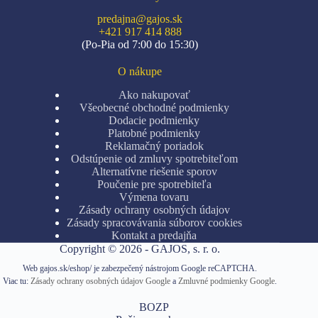
predajna@gajos.sk
+421 917 414 888
(Po-Pia od 7:00 do 15:30)
O nákupe
Ako nakupovať
Všeobecné obchodné podmienky
Dodacie podmienky
Platobné podmienky
Reklamačný poriadok
Odstúpenie od zmluvy spotrebiteľom
Alternatívne riešenie sporov
Poučenie pre spotrebiteľa
Výmena tovaru
Zásady ochrany osobných údajov
Zásady spracovávania súborov cookies
Kontakt a predajňa
Copyright © 2026 - GAJOS, s. r. o.
Web gajos.sk/eshop/ je zabezpečený nástrojom Google reCAPTCHA.
Viac tu:
Zásady ochrany osobných údajov Google
a
Zmluvné podmienky Google
.
BOZP