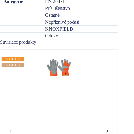
Kategórie
EN 20471
Príslušenstvo
Ostatné
Nepříznivé počasí
KNOXFIELD
Odevy
Súvisiace produkty
SKLAD SK
SKLAD
SKLAD CZ