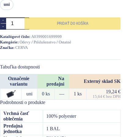
uni
množstvo
PRIDAŤ DO KOŠÍKA
KNOXFIELD
ID
obal
Katalógové číslo:
A0399001699999
na
Kategórie:
Odevy
/
Príslušenstvo
/
Ostatné
kartu
Značka:
CERVA
Tabuľka dostupnosti
Označenie
Na
Externý sklad SK
variantu
predajni
19,24
€
uni
0 ks
—
1 ks
91 
15,64
€
bez DPH
Podrobnosti o produkte
Vrchná časť
100% polyester
oblečenia
Predajná
1 BAL
jednotka