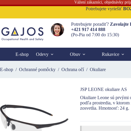
Vážení zákazníci, objednávky pri
Skip
Potrebujete vyriešiť
BO
to
content
Potrebujete poradiť?
Zavolajte
+421 917 414 888
(Po-Pia od 7:00 do 15:30)
E-shop
Odevy
Obuv
Rukavice
E-shop
/
Ochranné pomôcky
/
Ochrana očí
/
Okuliare
JSP LEONE okuliare AS
Okuliare Leone sú prvými o
podľa prostredia, v ktorom
zosvetlia. Hmotnosť: 24 g.