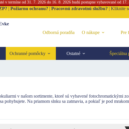
jaté v termíne od 31. 7. 2026 do 16. 8. 2026 budú postupne vybavované od 17.
ZP?
|
Požiarnu ochranu?
|
Pracovnú zdravotnú službu?
|
Kliknite 
 Evke
Odborná poradňa
O nákupe
Pre 
Ochranné pomôcky
Ostatné
Špeciálna
kuliarmi v našom sortimente, ktoré sú vybavené fotochromatickými zor
 sa pohybujete. Na priamom slnku sa zatmavia, a pokiaľ je pod mrakom