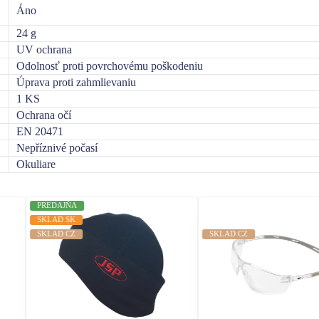
Áno
24 g
UV ochrana
Odolnosť proti povrchovému poškodeniu
Úprava proti zahmlievaniu
1 KS
Ochrana očí
EN 20471
Nepříznivé počasí
Okuliare
PREDAJŇA
SKLAD SK
SKLAD CZ
SKLAD CZ