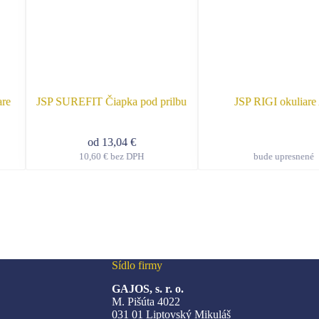
re
JSP SUREFIT Čiapka pod prilbu
JSP RIGI okuliare
od
13,04
€
10,60
€
bez DPH
bude upresnené
Tento
kt
produkt
má
ro
viacero
tov.
variantov.
sti
Možnosti
si
e
môžete
Sídlo firmy
ť
vybrať
na
GAJOS, s. r. o.
e
stránke
M. Pišúta 4022
ktu.
produktu.
031 01 Liptovský Mikuláš