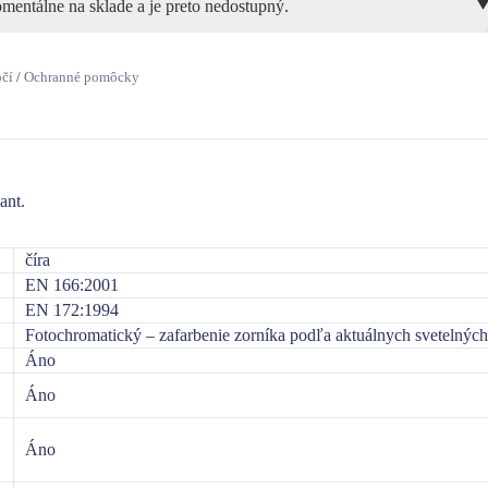
mentálne na sklade a je preto nedostupný.
očí
/
Ochranné pomôcky
ant.
číra
EN 166:2001
EN 172:1994
Fotochromatický – zafarbenie zorníka podľa aktuálnych svetelný
Áno
Áno
Áno