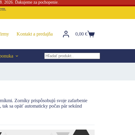
 8. 2026. Ďakujeme za pochopenie.
sem.
firmy
Kontakt a predajňa
0,00
€
Nákupný
košík
 ponuka
No
results
níkmi. Zorníky prispôsobujú svoje zafarbenie
, tak sa opäť automaticky počas pár sekúnd