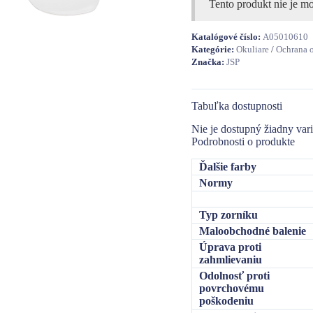
Tento produkt nie je mo
Katalógové číslo:
A05010610
Kategórie:
Okuliare
/
Ochrana 
Značka:
JSP
Tabuľka dostupnosti
Nie je dostupný žiadny vari
Podrobnosti o produkte
Ďalšie farby
Normy
Typ zorníku
Maloobchodné balenie
Úprava proti
zahmlievaniu
Odolnosť proti
povrchovému
poškodeniu