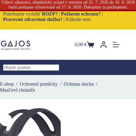
Vážení zákazníci, objednávky prijaté v termíne od 31. 7. 2026 do 16. 8. 2026
budú postupne vybavované od 17. 8. 2026. Ďakujeme za pochopenie.
Skip
Potrebujete vyriešiť
BOZP?
|
Požiarnu ochranu?
|
to
Pracovnú zdravotnú službu?
|
Kliknite sem.
content
0,00
€
Nákupný
košík
No
results
E-shop
/
Ochranné pomôcky
/
Ochrana sluchu
/
Musľové chrániče