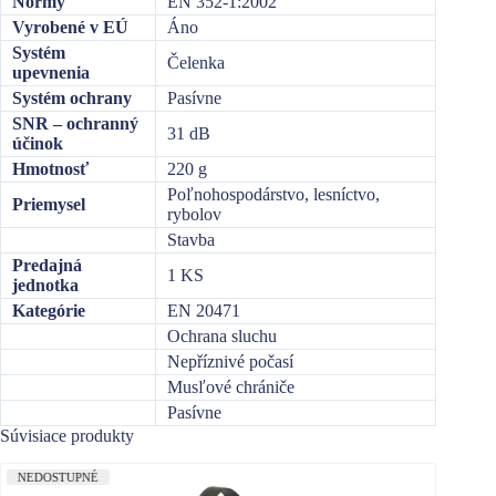
Normy
EN 352-1:2002
Vyrobené v EÚ
Áno
Systém
Čelenka
upevnenia
Systém ochrany
Pasívne
SNR – ochranný
31 dB
účinok
Hmotnosť
220 g
Poľnohospodárstvo, lesníctvo,
Priemysel
rybolov
Stavba
Predajná
1 KS
jednotka
Kategórie
EN 20471
Ochrana sluchu
Nepříznivé počasí
Musľové chrániče
Pasívne
Súvisiace produkty
NEDOSTUPNÉ