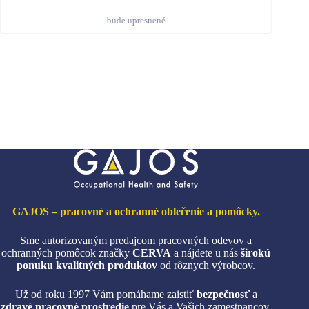
bude upresnené
GAJOS – pracovné a ochranné oblečenie a pomôcky.
Sme autorizovaným predajcom pracovných odevov a
ochranných pomôcok značky
CERVA
a nájdete u nás
širokú
ponuku kvalitných produktov
od rôznych výrobcov.
Už od roku 1997 Vám pomáhame zaistiť
bezpečnosť
a
zdravé pracovné prostredie
pre Vás a Vašich zamestnancov.