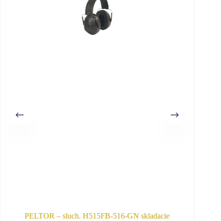
SKLAD
SKLAD
PELTOR – sluch. H515FB-516-GN skladacie