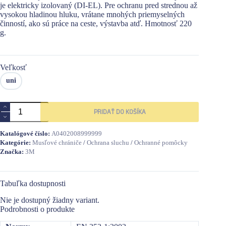
je elektricky izolovaný (DI-EL). Pre ochranu pred strednou až
vysokou hladinou hluku, vrátane mnohých priemyselných
činností, ako sú práce na ceste, výstavba atď. Hmotnosť 220
g.
Veľkosť
uni
množstvo
PRIDAŤ DO KOŠÍKA
3M
PELTOR
-
Katalógové číslo:
A0402008999999
sluch.
Kategórie:
Musľové chrániče
/
Ochrana sluchu
/
Ochranné pomôcky
X2A-
Značka:
3M
GU
Tabuľka dostupnosti
Nie je dostupný žiadny variant.
Podrobnosti o produkte