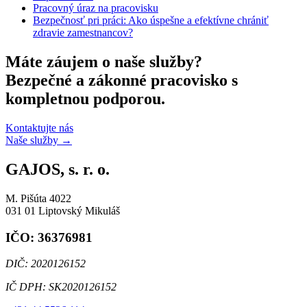
Pracovný úraz na pracovisku
Bezpečnosť pri práci: Ako úspešne a efektívne chrániť
zdravie zamestnancov?
Máte záujem o naše služby?
Bezpečné a zákonné pracovisko s
kompletnou podporou.
Kontaktujte nás
Naše služby
→
GAJOS, s. r. o.
M. Pišúta 4022
031 01 Liptovský Mikuláš
IČO: 36376981
DIČ: 2020126152
IČ DPH: SK2020126152