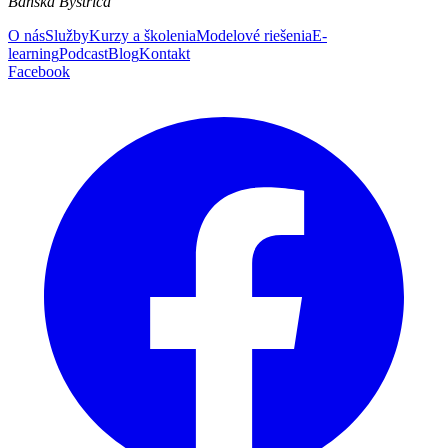
Banská Bystrica
O nás
Služby
Kurzy a školenia
Modelové riešenia
E-
learning
Podcast
Blog
Kontakt
Facebook