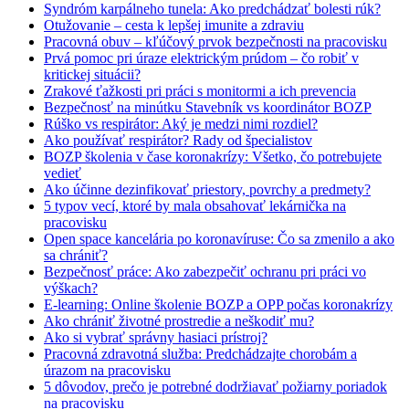
Syndróm karpálneho tunela: Ako predchádzať bolesti rúk?
Otužovanie – cesta k lepšej imunite a zdraviu
Pracovná obuv – kľúčový prvok bezpečnosti na pracovisku
Prvá pomoc pri úraze elektrickým prúdom – čo robiť v
kritickej situácii?
Zrakové ťažkosti pri práci s monitormi a ich prevencia
Bezpečnosť na minútku Stavebník vs koordinátor BOZP
Rúško vs respirátor: Aký je medzi nimi rozdiel?
Ako používať respirátor? Rady od špecialistov
BOZP školenia v čase koronakrízy: Všetko, čo potrebujete
vedieť
Ako účinne dezinfikovať priestory, povrchy a predmety?
5 typov vecí, ktoré by mala obsahovať lekárnička na
pracovisku
Open space kancelária po koronavíruse: Čo sa zmenilo a ako
sa chrániť?
Bezpečnosť práce: Ako zabezpečiť ochranu pri práci vo
výškach?
E-learning: Online školenie BOZP a OPP počas koronakrízy
Ako chrániť životné prostredie a neškodiť mu?
Ako si vybrať správny hasiaci prístroj?
Pracovná zdravotná služba: Predchádzajte chorobám a
úrazom na pracovisku
5 dôvodov, prečo je potrebné dodržiavať požiarny poriadok
na pracovisku