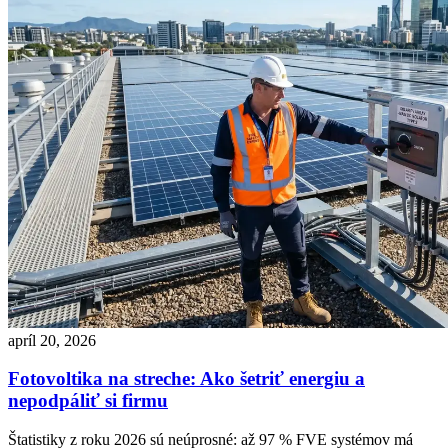
apríl 20, 2026
Fotovoltika na streche: Ako šetriť energiu a
nepodpáliť si firmu
Štatistiky z roku 2026 sú neúprosné: až 97 % FVE systémov má