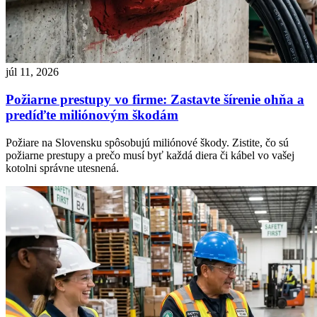
júl 11, 2026
Požiarne prestupy vo firme: Zastavte šírenie ohňa a
predíďte miliónovým škodám
Požiare na Slovensku spôsobujú miliónové škody. Zistite, čo sú
požiarne prestupy a prečo musí byť každá diera či kábel vo vašej
kotolni správne utesnená.