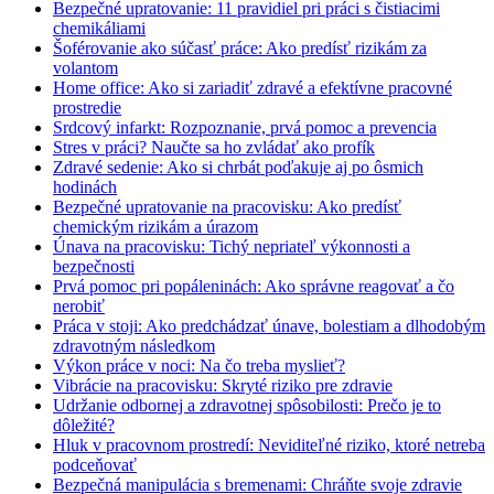
Bezpečné upratovanie: 11 pravidiel pri práci s čistiacimi
chemikáliami
Šoférovanie ako súčasť práce: Ako predísť rizikám za
volantom
Home office: Ako si zariadiť zdravé a efektívne pracovné
prostredie
Srdcový infarkt: Rozpoznanie, prvá pomoc a prevencia
Stres v práci? Naučte sa ho zvládať ako profík
Zdravé sedenie: Ako si chrbát poďakuje aj po ôsmich
hodinách
Bezpečné upratovanie na pracovisku: Ako predísť
chemickým rizikám a úrazom
Únava na pracovisku: Tichý nepriateľ výkonnosti a
bezpečnosti
Prvá pomoc pri popáleninách: Ako správne reagovať a čo
nerobiť
Práca v stoji: Ako predchádzať únave, bolestiam a dlhodobým
zdravotným následkom
Výkon práce v noci: Na čo treba myslieť?
Vibrácie na pracovisku: Skryté riziko pre zdravie
Udržanie odbornej a zdravotnej spôsobilosti: Prečo je to
dôležité?
Hluk v pracovnom prostredí: Neviditeľné riziko, ktoré netreba
podceňovať
Bezpečná manipulácia s bremenami: Chráňte svoje zdravie