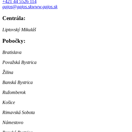
+421 44 5526 114
gajos@gajos.sk
www.gajos.sk
Centrála:
Liptovský Mikuláš
Pobočky:
Bratislava
Považská Bystrica
Žilina
Banská Bystrica
Ružomberok
Košice
Rimavská Sobota
Námestovo