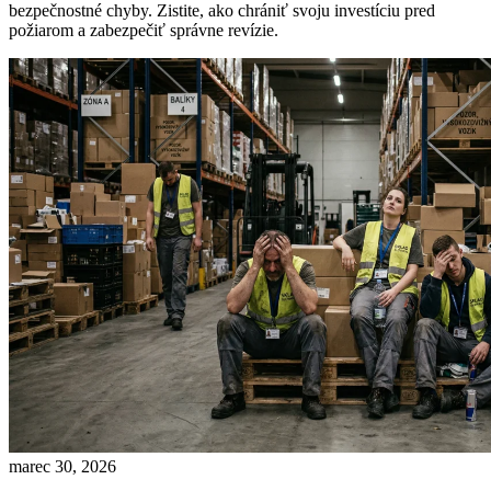
bezpečnostné chyby. Zistite, ako chrániť svoju investíciu pred
požiarom a zabezpečiť správne revízie.
marec 30, 2026