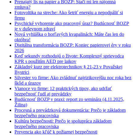
Prenajatý lis na papier a BOZP: Stačí mi len nájomná
zmluva?
Fotovoltika na streche: Ako šetriť energiu a nepodpáliť si
firmu
Psychické vyhorenie ako pracovný úraz? Budúcnosť BOZP
je v duševnom zdraví
Nová vyhláška o horľavých kvapalinách: Máte čas len do
októbra!
Digitálna transformácia BOZP: Koniec papierovej éry v roku
2026
Keď sekundy rozhodujú o živote: Komplexný sprievodca
KPR s použitím AED pre laikov
Základný kurz pre elektrotechnikov § 21-23 v Považskej
Bystrici
Silvester vo firme: Ako zvládnuť najrizikovejšiu noc roka bez
škôd a úrazov
Vianoce vo firme: 12 praktických tipov, ako udržať
bezpečnosť ľudí aj prevádzky
Budúcnosť BOZP v praxi: report zo seminára (4.11.2025,
Žilina)
Procesná a prevádzková dokumentácia: Prečo je základom
bezpečného pracoviska
Kultúra bezpečnosti: Prečo je spolupráca základom
bezpečného pracoviska
Prevencia ako kľúč k požiarnej bezpečnosti