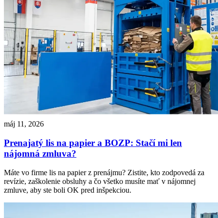
máj 11, 2026
Prenajatý lis na papier a BOZP: Stačí mi len
nájomná zmluva?
Máte vo firme lis na papier z prenájmu? Zistite, kto zodpovedá za
revízie, zaškolenie obsluhy a čo všetko musíte mať v nájomnej
zmluve, aby ste boli OK pred inšpekciou.