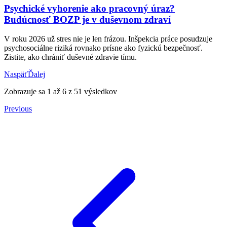
Psychické vyhorenie ako pracovný úraz?
Budúcnosť BOZP je v duševnom zdraví
V roku 2026 už stres nie je len frázou. Inšpekcia práce posudzuje
psychosociálne riziká rovnako prísne ako fyzickú bezpečnosť.
Zistite, ako chrániť duševné zdravie tímu.
Naspäť
Ďalej
Zobrazuje sa
1
až
6
z
51
výsledkov
Previous