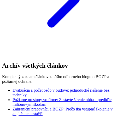
Archív všetkých článkov
Kompletný zoznam článkov z nášho odborného blogu o BOZP a
požiarnej ochrane.
Evakuácia a počet osôb v budove: jednoduché riešenie bez
techniky
Požiarne prestupy vo firme: Zastavte šírenie ohňa a predíďte
miliónovým škodám
Zahraniční pracovníci a BOZP: Prečo iba vstupné školenie v
angličtine nestačí?