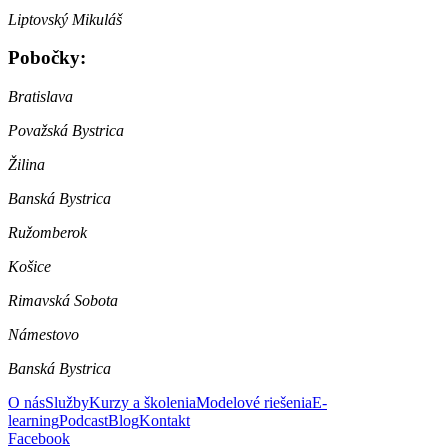
Liptovský Mikuláš
Pobočky:
Bratislava
Považská Bystrica
Žilina
Banská Bystrica
Ružomberok
Košice
Rimavská Sobota
Námestovo
Banská Bystrica
O nás
Služby
Kurzy a školenia
Modelové riešenia
E-
learning
Podcast
Blog
Kontakt
Facebook