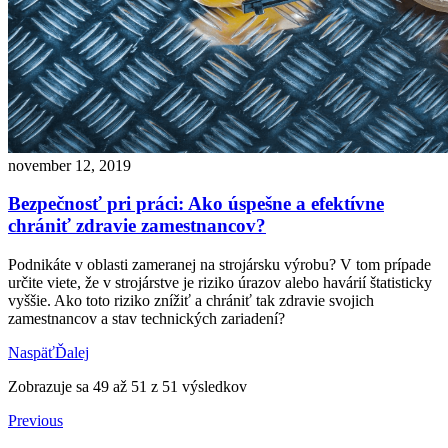
november 12, 2019
Bezpečnosť pri práci: Ako úspešne a efektívne
chrániť zdravie zamestnancov?
Podnikáte v oblasti zameranej na strojársku výrobu? V tom prípade
určite viete, že v strojárstve je riziko úrazov alebo havárií štatisticky
vyššie. Ako toto riziko znížiť a chrániť tak zdravie svojich
zamestnancov a stav technických zariadení?
Naspäť
Ďalej
Zobrazuje sa
49
až
51
z
51
výsledkov
Previous