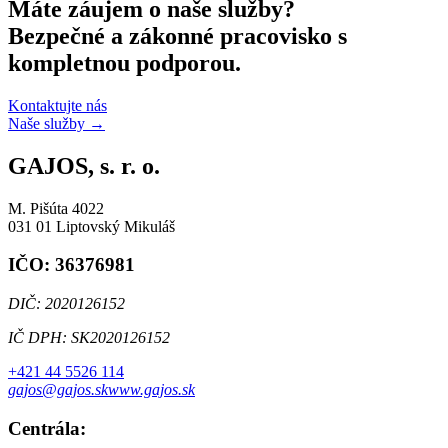
Máte záujem o naše služby?
Bezpečné a zákonné pracovisko s
kompletnou podporou.
Kontaktujte nás
Naše služby
→
GAJOS, s. r. o.
M. Pišúta 4022
031 01 Liptovský Mikuláš
IČO: 36376981
DIČ: 2020126152
IČ DPH: SK2020126152
+421 44 5526 114
gajos@gajos.sk
www.gajos.sk
Centrála: