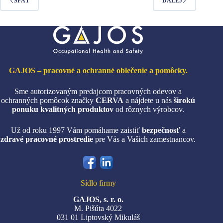
Možnosti
SPÄŤ
ĎALEJ
si
môžete
vybrať
na
stránke
produktu.
GAJOS – pracovné a ochranné oblečenie a pomôcky.
Sme autorizovaným predajcom pracovných odevov a
ochranných pomôcok značky
CERVA
a nájdete u nás
širokú
ponuku kvalitných produktov
od rôznych výrobcov.
Už od roku 1997 Vám pomáhame zaistiť
bezpečnosť
a
zdravé pracovné prostredie
pre Vás a Vašich zamestnancov.
Sídlo firmy
GAJOS, s. r. o.
M. Pišúta 4022
031 01 Liptovský Mikuláš