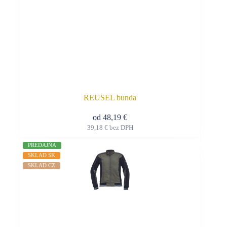
REUSEL bunda
od
48,19
€
39,18
€
bez DPH
Tento
produkt
PREDAJŇA
má
SKLAD SK
viacero
SKLAD CZ
variantov.
Možnosti
si
môžete
vybrať
na
stránke