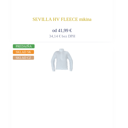
SEVILLA HV FLEECE mikina
od
41,99
€
34,14
€
bez DPH
Tento
produkt
PREDAJŇA
má
SKLAD SK
viacero
SKLAD CZ
variantov.
Možnosti
si
môžete
vybrať
na
stránke
produktu.