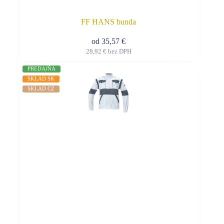
FF HANS bunda
od
35,57
€
28,92
€
bez DPH
Tento
produkt
PREDAJŇA
má
SKLAD SK
viacero
SKLAD CZ
variantov.
Možnosti
si
môžete
vybrať
na
stránke
produktu.