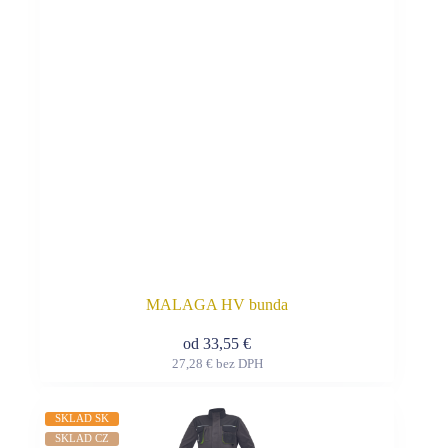
vybrať
na
stránke
produktu.
MALAGA HV bunda
od
33,55
€
27,28
€
bez DPH
Tento
produkt
má
SKLAD SK
viacero
SKLAD CZ
variantov.