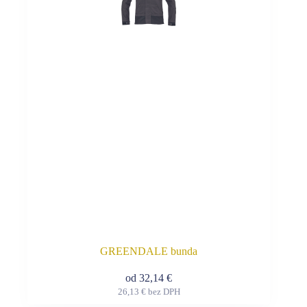
Možnosti
si
môžete
vybrať
na
stránke
produktu.
GREENDALE bunda
od
32,14
€
26,13
€
bez DPH
Tento
produkt