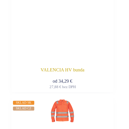
produktu.
VALENCIA HV bunda
od
34,29
€
27,88
€
bez DPH
Tento
produkt
má
SKLAD SK
viacero
SKLAD CZ
variantov.
Možnosti
si
môžete