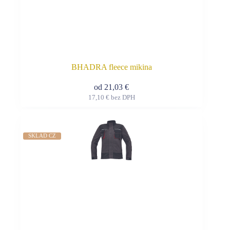
BHADRA fleece mikina
od
21,03
€
17,10
€
bez DPH
Tento
produkt
má
viacero
SKLAD CZ
variantov.
Možnosti
si
môžete
vybrať
na
stránke
produktu.