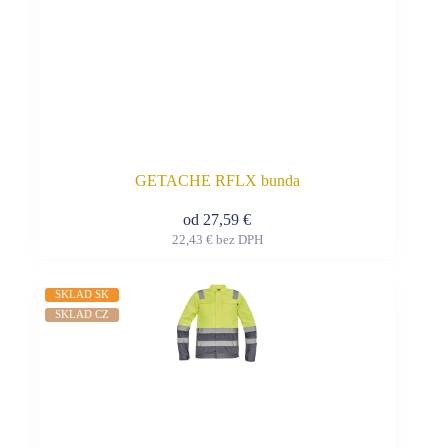
GETACHE RFLX bunda
od
27,59
€
22,43
€
bez DPH
Tento
produkt
má
SKLAD SK
viacero
SKLAD CZ
variantov.
Možnosti
si
môžete
vybrať
na
stránke