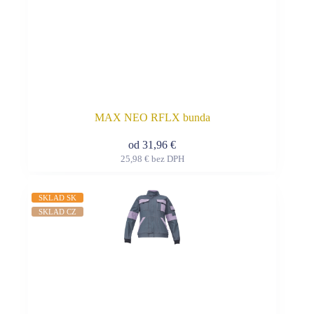
MAX NEO RFLX bunda
od
31,96
€
25,98
€
bez DPH
Tento
produkt
má
SKLAD SK
viacero
SKLAD CZ
variantov.
Možnosti
si
môžete
vybrať
na
stránke
produktu.