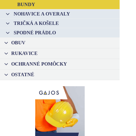
BUNDY
–
NOHAVICE A OVERALY
–
TRIČKÁ A KOŠELE
–
SPODNÉ PRÁDLO
–
OBUV
–
RUKAVICE
–
OCHRANNÉ POMÔCKY
–
OSTATNÉ