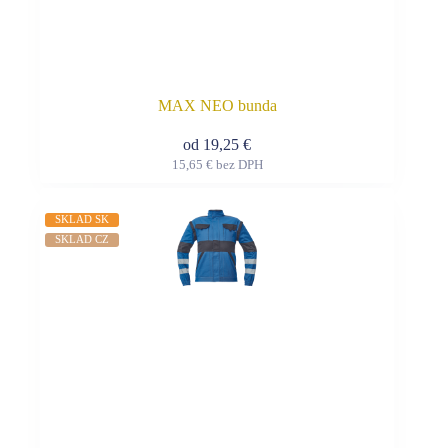
MAX NEO bunda
od
19,25
€
15,65
€
bez DPH
Tento
produkt
má
SKLAD SK
viacero
SKLAD CZ
variantov.
Možnosti
si
môžete
vybrať
na
stránke
produktu.