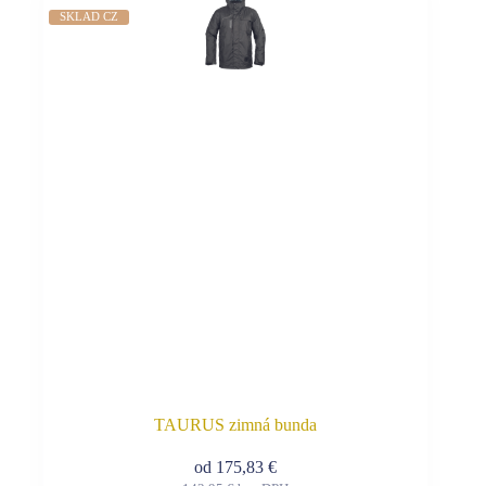
viacero
SKLAD CZ
variantov.
Možnosti
si
môžete
vybrať
na
stránke
produktu.
TAURUS zimná bunda
od
175,83
€