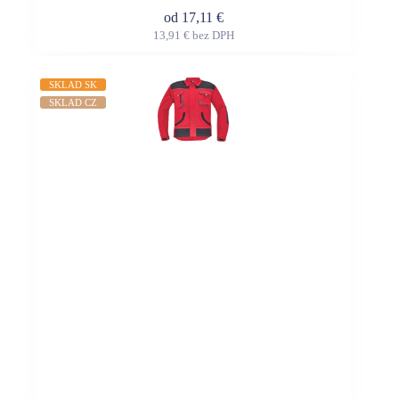
od
17,11
€
13,91
€
bez DPH
Tento
produkt
má
SKLAD SK
viacero
SKLAD CZ
variantov.
Možnosti
si
môžete
vybrať
na
stránke
produktu.