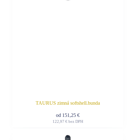
môžete
vybrať
na
stránke
produktu.
TAURUS zimná softshell.bunda
od
151,25
€
122,97
€
bez DPH
Tento
produkt
má