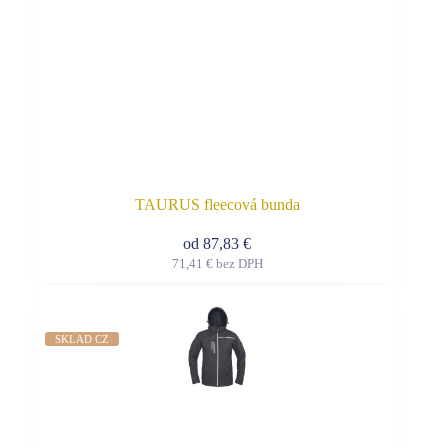
TAURUS fleecová bunda
od
87,83
€
71,41
€
bez DPH
Tento
produkt
má
viacero
SKLAD CZ
variantov.
Možnosti
si
môžete
vybrať
na