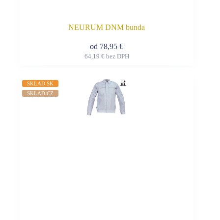
NEURUM DNM bunda
od
78,95
€
64,19
€
bez DPH
Tento
produkt
má
SKLAD SK
viacero
SKLAD CZ
variantov.
Možnosti
si
môžete
vybrať
na
stránke
produktu.