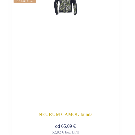
SKLAD CZ
variantov.
Možnosti
si
môžete
vybrať
na
stránke
produktu.
NEURUM CAMOU bunda
od
65,09
€
52,92
€
bez DPH
Tento