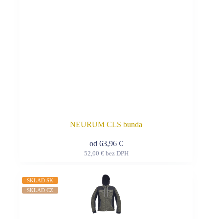
produktu.
NEURUM CLS bunda
od
63,96
€
52,00
€
bez DPH
Tento
produkt
má
SKLAD SK
viacero
SKLAD CZ
variantov.
Možnosti
si