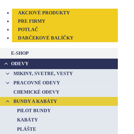
AKCIOVÉ PRODUKTY
PRE FIRMY
POTLAČ
DARČEKOVÉ BALÍČKY
E-SHOP
ODEVY
–
MIKINY, SVETRE, VESTY
–
PRACOVNÉ ODEVY
–
CHEMICKÉ ODEVY
–
BUNDY A KABÁTY
–
PILOT BUNDY
KABÁTY
PLÁŠTE