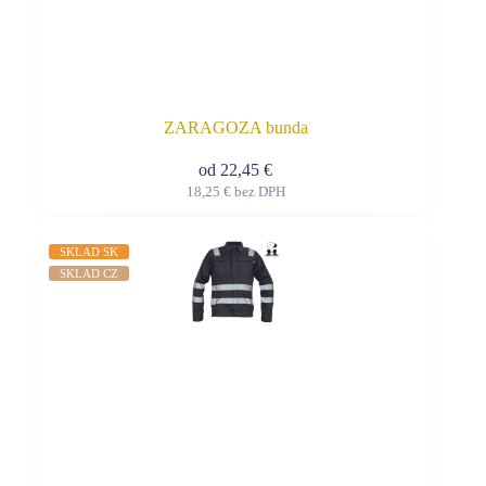
ZARAGOZA bunda
od
22,45
€
18,25
€
bez DPH
Tento
produkt
má
SKLAD SK
viacero
SKLAD CZ
variantov.
Možnosti
si
môžete
vybrať
na
stránke
produktu.