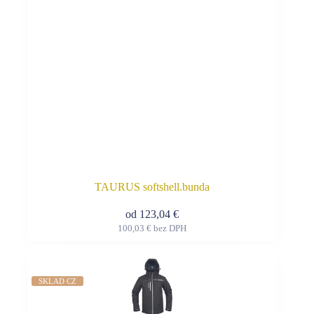
stránke
produktu.
TAURUS softshell.bunda
od
123,04
€
100,03
€
bez DPH
Tento
produkt
má
viacero
SKLAD CZ
variantov.
Možnosti
si