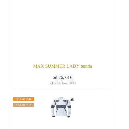
MAX SUMMER LADY bunda
od
26,73
€
21,73
€
bez DPH
Tento
produkt
má
SKLAD SK
viacero
SKLAD CZ
variantov.
Možnosti
si
môžete
vybrať