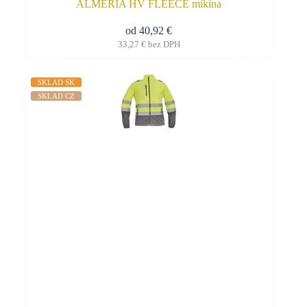
ALMERIA HV FLEECE mikina
od
40,92
€
33,27
€
bez DPH
Tento
produkt
má
SKLAD SK
viacero
SKLAD CZ
variantov.
Možnosti
si
môžete
vybrať
na
stránke
produktu.