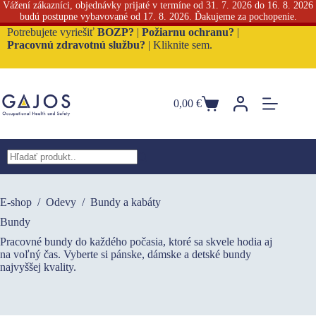
Vážení zákazníci, objednávky prijaté v termíne od 31. 7. 2026 do 16. 8. 2026
budú postupne vybavované od 17. 8. 2026. Ďakujeme za pochopenie.
Skip
Potrebujete vyriešiť
BOZP?
|
Požiarnu ochranu?
|
to
Pracovnú zdravotnú službu?
|
Kliknite sem.
content
0,00
€
Nákupný
košík
No
results
E-shop
/
Odevy
/
Bundy a kabáty
Bundy
Pracovné bundy do každého počasia, ktoré sa skvele hodia aj
na voľný čas. Vyberte si pánske, dámske a detské bundy
najvyššej kvality.