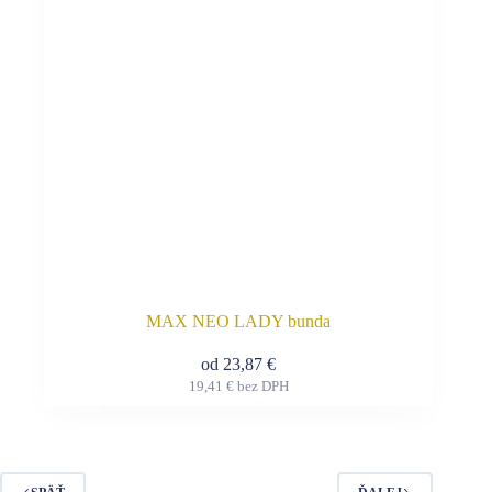
na
stránke
produktu.
MAX NEO LADY bunda
od
23,87
€
19,41
€
bez DPH
Tento
produkt
má
viacero
variantov.