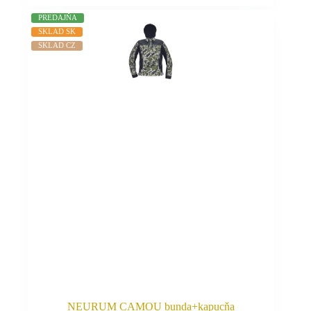
produkt
PREDAJŇA
má
SKLAD SK
viacero
SKLAD CZ
variantov.
Možnosti
si
môžete
vybrať
na
stránke
produktu.
NEURUM CAMOU bunda+kapucňa