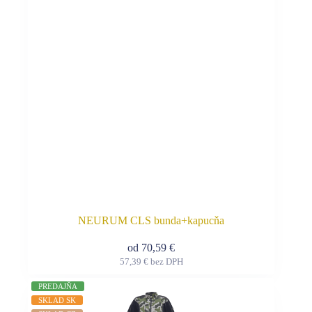
môžete
vybrať
na
stránke
produktu.
NEURUM CLS bunda+kapucňa
od
70,59
€
57,39
€
bez DPH
Tento
produkt
PREDAJŇA
má
SKLAD SK
viacero