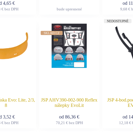
od
4,65
€
od
1
8
€
bez DPH
bude upresnené
9,68
€
b
Tento
Tento
produkt
produkt
má
má
NEDOSTUPNÉ
viacero
viacero
variantov.
variantov.
SKLAD CZ
Možnosti
Možnosti
si
si
môžete
môžete
vybrať
vybrať
na
na
stránke
stránke
produktu.
produktu.
ska Evo: Lite, 2/3,
JSP AHV390-002-900 Reflex
JSP 4-bod.po
8
nálepky EvoLit
E
od
3,52
€
od
86,36
€
od
1
6
€
bez DPH
70,21
€
bez DPH
12,18
€
Tento
Tento
produkt
produkt