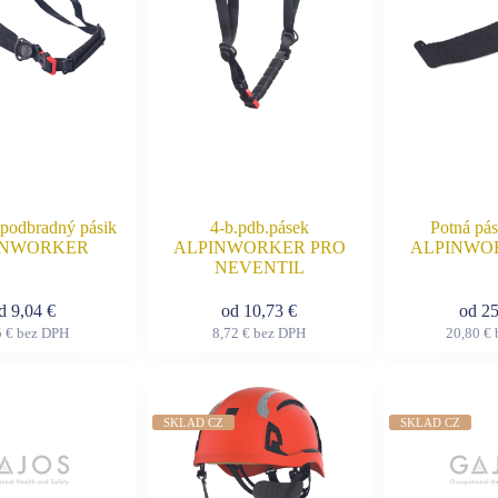
si
si
môžete
môžete
vybrať
vybrať
na
na
stránke
stránke
produktu.
produktu.
podbradný pásik
4-b.pdb.pásek
Potná pás
INWORKER
ALPINWORKER PRO
ALPINWO
NEVENTIL
od
9,04
€
od
10,73
€
od
2
5
€
bez DPH
8,72
€
bez DPH
20,80
€
Tento
Tento
produkt
produkt
má
má
viacero
viacero
variantov.
variantov.
SKLAD CZ
SKLAD CZ
Možnosti
Možnosti
si
si
môžete
môžete