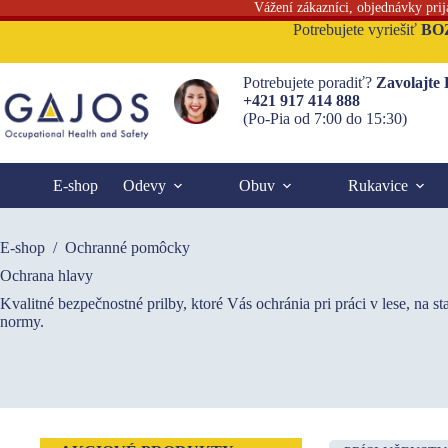
Vážení zákazníci, objednávky pri
Skip
Potrebujete vyriešiť
BO
to
content
Potrebujete poradiť?
Zavolajte
+421 917 414 888
(Po-Pia od 7:00 do 15:30)
E-shop
Odevy
Obuv
Rukavice
E-shop
/
Ochranné pomôcky
Ochrana hlavy
Kvalitné bezpečnostné prilby, ktoré Vás ochránia pri práci v lese, na 
normy.