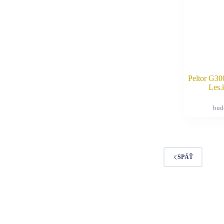
Peltor G
Les.
bud
SPÄŤ