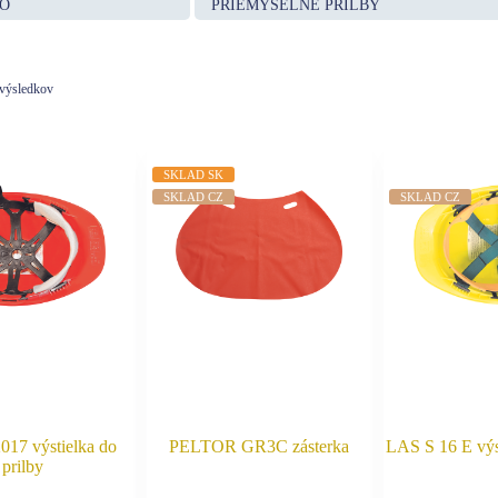
O
PRIEMYSELNÉ PRILBY
 výsledkov
SKLAD SK
SKLAD CZ
SKLAD CZ
17 výstielka do
PELTOR GR3C zásterka
LAS S 16 E výst
prilby