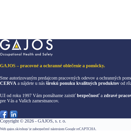
GAJOS – pracovné a ochranné oblečenie a pomôcky.
Sme autorizovaným predajcom pracovných odevov a ochranných pom
CERVA
a nájdete u nás
širokú ponuku kvalitných produktov
od rô
Už od roku 1997 Vám pomáhame zaistiť
bezpečnosť
a
zdravé pracov
pre Vás a Vašich zamestnancov.
Copyright © 2026 - GAJOS, s. r. o.
Web gajos.sk/eshop/ je zabezpečený nástrojom Google reCAPTCHA.