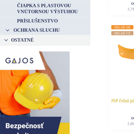
ČIAPKA S PLASTOVOU
–
3,7
VNÚTORNOU VÝSTUHOU
PRÍSLUŠENSTVO
SKLAD SK
OCHRANA SLUCHU
–
SKLAD CZ
OSTATNÉ
JSP čelná pá
2,8