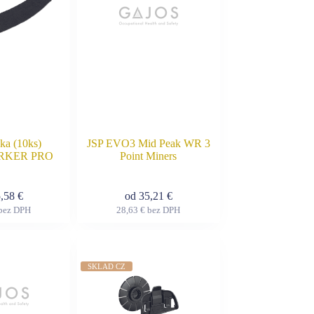
si
si
môžete
môžete
vybrať
vybrať
na
na
stránke
stránke
produktu.
produktu.
ka (10ks)
JSP EVO3 Mid Peak WR 3
RKER PRO
Point Miners
5,58
€
od
35,21
€
bez DPH
28,63
€
bez DPH
Tento
Tento
produkt
produkt
má
má
viacero
viacero
variantov.
variantov.
SKLAD CZ
Možnosti
Možnosti
si
si
môžete
môžete