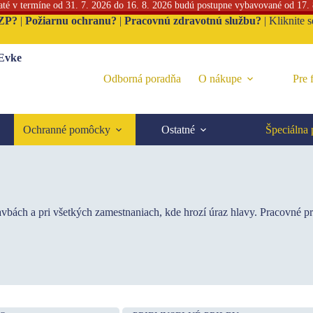
jaté v termíne od 31. 7. 2026 do 16. 8. 2026 budú postupne vybavované od 17.
ZP?
|
Požiarnu ochranu?
|
Pracovnú zdravotnú službu?
|
Kliknite 
 Evke
Odborná poradňa
O nákupe
Pre 
Ochranné pomôcky
Ostatné
Špeciálna
stavbách a pri všetkých zamestnaniach, kde hrozí úraz hlavy. Pracovné p