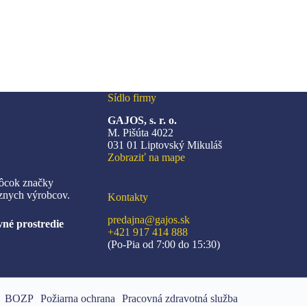
Sídlo firmy
GAJOS, s. r. o.
M. Pišúta 4022
031 01 Liptovský Mikuláš
Zobraziť na mape
ôcok značky
znych výrobcov.
Kontakty
predajna@gajos.sk
né prostredie
+421 917 414 888
(Po-Pia od 7:00 do 15:30)
BOZP
Požiarna ochrana
Pracovná zdravotná služba