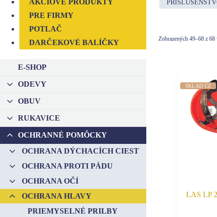
AKCIOVÉ PRODUKTY
PRÍSLUŠENSTV
PRE FIRMY
POTLAČ
Zobrazených 49–68 z 68
DARČEKOVÉ BALÍČKY
E-SHOP
ODEVY
–
SKLAD CZ
OBUV
–
RUKAVICE
–
OCHRANNÉ POMÔCKY
–
OCHRANA DÝCHACÍCH CIEST
–
OCHRANA PROTI PÁDU
–
OCHRANA OČÍ
–
LAS LP 20
OCHRANA HLAVY
–
PRIEMYSELNÉ PRILBY
–