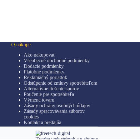
O nákupe
Ako nakupovať
Všeobecné obchodné podmienky
Dodacie podmienky
Platobné podmienky
Reklamačný poriadok
Odstúpenie od zmluvy spotrebiteľom
Alternatívne riešenie sporov
Poučenie pre spotrebiteľa
Výmena tovaru
Zásady ochrany osobných údajov
Zásady spracovávania súborov
cookies
Kontakt a predajňa
Tvorba web stránok a e-shopov