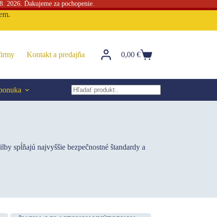
 8. 2026. Ďakujeme za pochopenie.
sem.
firmy
Kontakt a predajňa
0,00
€
Nákupný
košík
 ponuka
No
results
rilby spĺňajú najvyššie bezpečnostné štandardy a