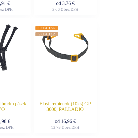
1,91
€
od
3,76
€
ez DPH
3,06
€
bez DPH
Tento
Tento
produkt
produkt
má
má
viacero
viacero
SKLAD SK
variantov.
variantov.
SKLAD CZ
Možnosti
Možnosti
si
si
môžete
môžete
vybrať
vybrať
na
na
stránke
stránke
produktu.
produktu.
dbradní pásek
Elast. remienok (10ks) GP
VO
3000, PALLADIO
4,98
€
od
16,96
€
bez DPH
13,79
€
bez DPH
Tento
Tento
produkt
produkt