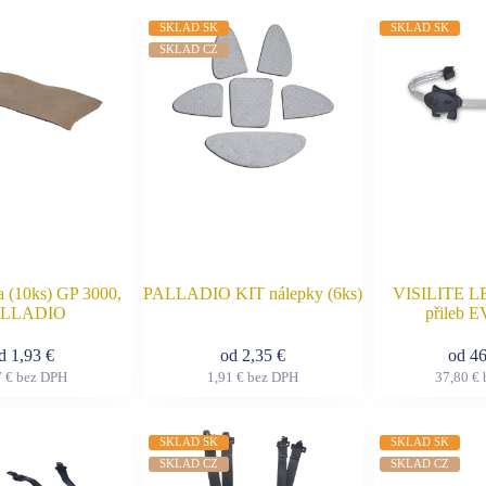
má
má
viacero
viacero
SKLAD SK
SKLAD SK
variantov.
variantov.
SKLAD CZ
Možnosti
Možnosti
si
si
môžete
môžete
vybrať
vybrať
na
na
stránke
stránke
produktu.
produktu.
a (10ks) GP 3000,
PALLADIO KIT nálepky (6ks)
VISILITE LE
LLADIO
přileb 
od
1,93
€
od
2,35
€
od
4
7
€
bez DPH
1,91
€
bez DPH
37,80
€
Tento
Tento
produkt
produkt
má
má
viacero
viacero
SKLAD SK
SKLAD SK
variantov.
variantov.
SKLAD CZ
SKLAD CZ
Možnosti
Možnosti