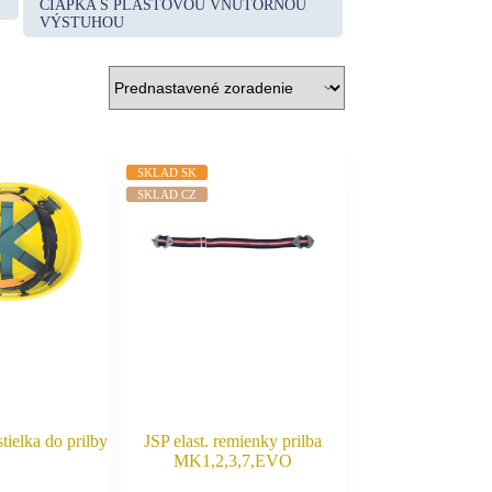
ČIAPKA S PLASTOVOU VNÚTORNOU
VÝSTUHOU
SKLAD SK
SKLAD CZ
ielka do prilby
JSP elast. remienky prilba
MK1,2,3,7,EVO